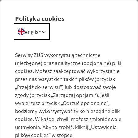
Polityka cookies
english
Menu
Search
Serwisy ZUS wykorzystują techniczne
(niezbędne) oraz analityczne (opcjonalne) pliki
cookies. Możesz zaakceptować wykorzystanie
Szkolenia
przez nas wszystkich takich plików (przycisk
„Przejdź do serwisu”) lub dostosować swoje
zgody (przycisk „Zarządzaj opcjami”). Jeśli
wybierzesz przycisk „Odrzuć opcjonalne”,
będziemy wykorzystywać tylko niezbędne pliki
cookies. W każdej chwili możesz zmienić swoje
Zaproś ZUS do siebie: Aktywni 50+
ustawienia. Aby to zrobić, kliknij „Ustawienia
plików cookies” w stopce.