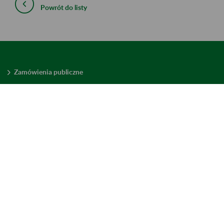
Powrót do listy
Zamówienia publiczne
Oferty pracy w ZUS
Praktyki i staże w ZUS
Konkursy ofert
Mienie zbędne
Mapa serwisu
Deklaracja dostępności
Ustawienia plików cookies