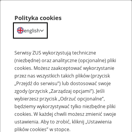
Polityka cookies
english
Menu
Search
Serwisy ZUS wykorzystują techniczne
(niezbędne) oraz analityczne (opcjonalne) pliki
cookies. Możesz zaakceptować wykorzystanie
Szkolenia
przez nas wszystkich takich plików (przycisk
„Przejdź do serwisu”) lub dostosować swoje
zgody (przycisk „Zarządzaj opcjami”). Jeśli
wybierzesz przycisk „Odrzuć opcjonalne”,
będziemy wykorzystywać tylko niezbędne pliki
cookies. W każdej chwili możesz zmienić swoje
Zaproś ZUS do siebie: Aktywni 50+
ustawienia. Aby to zrobić, kliknij „Ustawienia
plików cookies” w stopce.