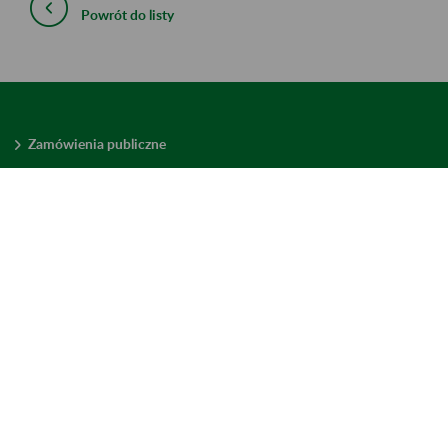
Powrót do listy
Zamówienia publiczne
Oferty pracy w ZUS
Praktyki i staże w ZUS
Konkursy ofert
Mienie zbędne
Mapa serwisu
Deklaracja dostępności
Ustawienia plików cookies