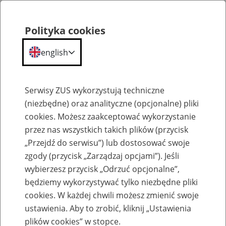
Polityka cookies
english
Menu
Search
Serwisy ZUS wykorzystują techniczne
(niezbędne) oraz analityczne (opcjonalne) pliki
cookies. Możesz zaakceptować wykorzystanie
Szkolenia
przez nas wszystkich takich plików (przycisk
„Przejdź do serwisu”) lub dostosować swoje
zgody (przycisk „Zarządzaj opcjami”). Jeśli
wybierzesz przycisk „Odrzuć opcjonalne”,
będziemy wykorzystywać tylko niezbędne pliki
cookies. W każdej chwili możesz zmienić swoje
Zaproś ZUS do siebie: Aktywni 50+
ustawienia. Aby to zrobić, kliknij „Ustawienia
plików cookies” w stopce.