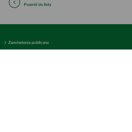
Powrót do listy
Zamówienia publiczne
Oferty pracy w ZUS
Praktyki i staże w ZUS
Konkursy ofert
Mienie zbędne
Mapa serwisu
Deklaracja dostępności
Ustawienia plików cookies