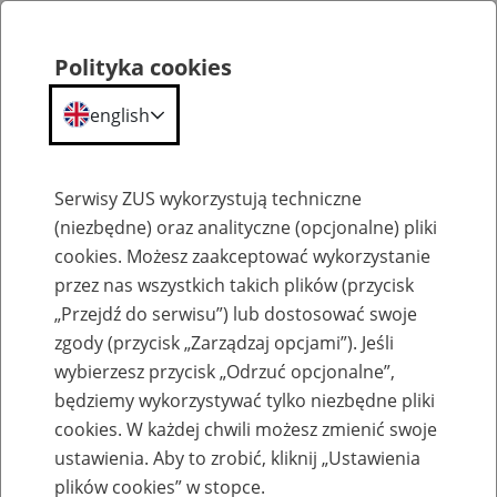
Polityka cookies
english
Menu
Search
Serwisy ZUS wykorzystują techniczne
(niezbędne) oraz analityczne (opcjonalne) pliki
cookies. Możesz zaakceptować wykorzystanie
Szkolenia
przez nas wszystkich takich plików (przycisk
„Przejdź do serwisu”) lub dostosować swoje
zgody (przycisk „Zarządzaj opcjami”). Jeśli
wybierzesz przycisk „Odrzuć opcjonalne”,
będziemy wykorzystywać tylko niezbędne pliki
cookies. W każdej chwili możesz zmienić swoje
Zaproś ZUS do siebie: Aktywni 50+
ustawienia. Aby to zrobić, kliknij „Ustawienia
plików cookies” w stopce.