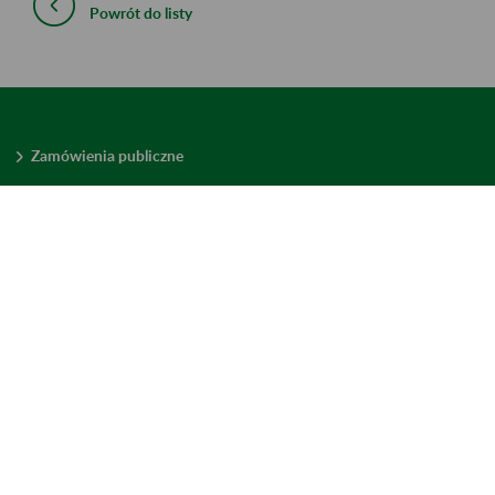
Powrót do listy
Zamówienia publiczne
Oferty pracy w ZUS
Praktyki i staże w ZUS
Konkursy ofert
Mienie zbędne
Mapa serwisu
Deklaracja dostępności
Ustawienia plików cookies