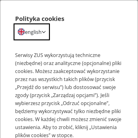
Polityka cookies
english
Menu
Search
Serwisy ZUS wykorzystują techniczne
(niezbędne) oraz analityczne (opcjonalne) pliki
cookies. Możesz zaakceptować wykorzystanie
Szkolenia
przez nas wszystkich takich plików (przycisk
„Przejdź do serwisu”) lub dostosować swoje
zgody (przycisk „Zarządzaj opcjami”). Jeśli
wybierzesz przycisk „Odrzuć opcjonalne”,
będziemy wykorzystywać tylko niezbędne pliki
cookies. W każdej chwili możesz zmienić swoje
Zaproś ZUS do siebie: Aktywni 50+
ustawienia. Aby to zrobić, kliknij „Ustawienia
plików cookies” w stopce.