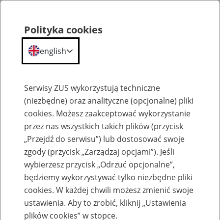
Polityka cookies
english
Menu
Search
Serwisy ZUS wykorzystują techniczne
(niezbędne) oraz analityczne (opcjonalne) pliki
cookies. Możesz zaakceptować wykorzystanie
Szkolenia
przez nas wszystkich takich plików (przycisk
„Przejdź do serwisu”) lub dostosować swoje
zgody (przycisk „Zarządzaj opcjami”). Jeśli
wybierzesz przycisk „Odrzuć opcjonalne”,
będziemy wykorzystywać tylko niezbędne pliki
cookies. W każdej chwili możesz zmienić swoje
Zaproś ZUS do siebie: Aktywni 50+
ustawienia. Aby to zrobić, kliknij „Ustawienia
plików cookies” w stopce.