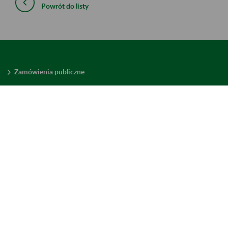
Powrót do listy
Zamówienia publiczne
Oferty pracy w ZUS
Praktyki i staże w ZUS
Konkursy ofert
Mienie zbędne
Mapa serwisu
Deklaracja dostępności
Ustawienia plików cookies