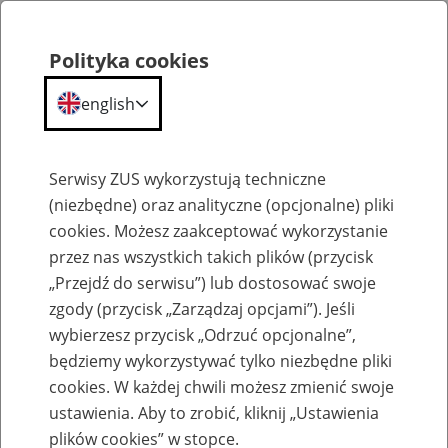
Polityka cookies
english
Menu
Search
Serwisy ZUS wykorzystują techniczne
(niezbędne) oraz analityczne (opcjonalne) pliki
cookies. Możesz zaakceptować wykorzystanie
Szkolenia
przez nas wszystkich takich plików (przycisk
„Przejdź do serwisu”) lub dostosować swoje
zgody (przycisk „Zarządzaj opcjami”). Jeśli
wybierzesz przycisk „Odrzuć opcjonalne”,
będziemy wykorzystywać tylko niezbędne pliki
cookies. W każdej chwili możesz zmienić swoje
Zaproś ZUS do siebie: Aktywni 50+
ustawienia. Aby to zrobić, kliknij „Ustawienia
plików cookies” w stopce.