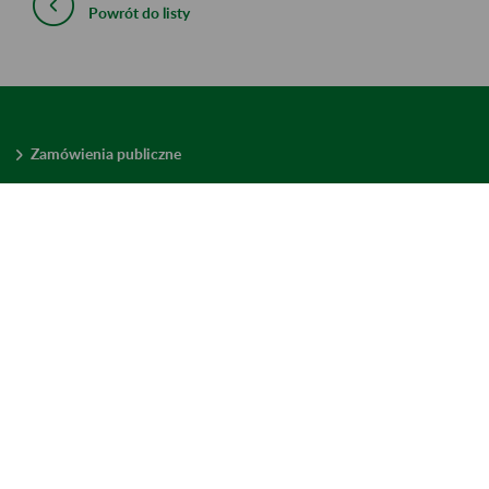
Powrót do listy
Zamówienia publiczne
Oferty pracy w ZUS
Praktyki i staże w ZUS
Konkursy ofert
Mienie zbędne
Mapa serwisu
Deklaracja dostępności
Ustawienia plików cookies