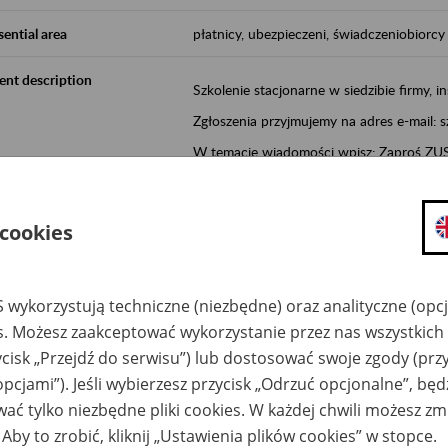
sential area
płatnicy, ubezpieczeni, świadczeniobiorcy
ent description
Szkolenie stacjonarne w siedzibie firmy, in
Zgłoszenia przyjmujemy na adres e-mail: 
W temacie wiadomości wpisz: Zaproś ZUS 
Poznań/Konin/Koło/Turek/Słupca/Wrześn
proponowaną datę szkolenia.
 cookies
Aktywni 50+ to inicjatywa, która pokazuje
wartość.
 wykorzystują techniczne (niezbędne) oraz analityczne (opc
Program ten to:
es. Możesz zaakceptować wykorzystanie przez nas wszystkich 
promocja aktywności zawodowej osób 
ycisk „Przejdź do serwisu”) lub dostosować swoje zgody (przy
zachęcanie do świadomego planowania
opcjami”). Jeśli wybierzesz przycisk „Odrzuć opcjonalne”, bę
ZUS przez działania informacyjne i eduka
ać tylko niezbędne pliki cookies. W każdej chwili możesz zm
kontynuowaniu aktywności zawodowej, d
 Aby to zrobić, kliknij „Ustawienia plików cookies” w stopce.
związanych z wiekiem.