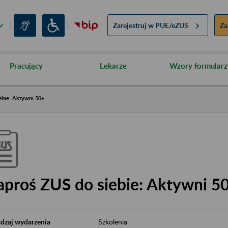
Zarejestruj w
PUE/eZUS
Za
Pracujący
Lekarze
Wzory formularz
ebie: Aktywni 50+
aproś ZUS do siebie: Aktywni 5
dzaj wydarzenia
Szkolenia