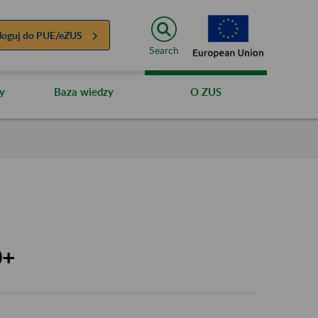
loguj do
PUE/eZUS
Search
y
Baza wiedzy
O ZUS
0+