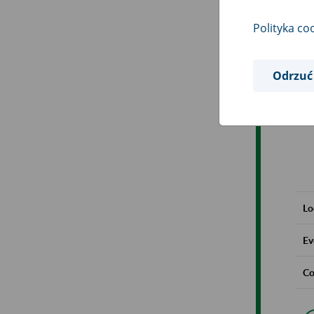
Polityka co
Odrzuć
Lo
Ev
Co