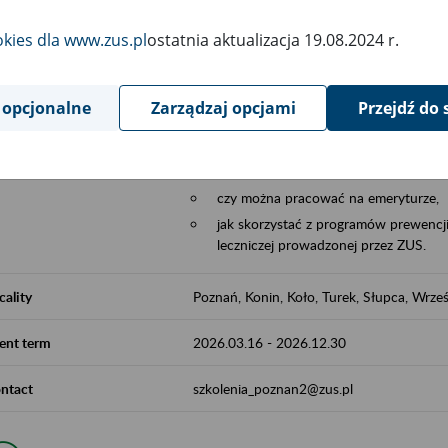
Aktywni 50+ to współpraca ZUS z organi
okies dla www.zus.pl
ostatnia aktualizacja 19.08.2024 r.
edukowania nt. systemu emerytalnego w 
działań z obszaru prewencji wypadkowej i 
realizowanej przez ZUS.
 opcjonalne
Zarządzaj opcjami
Przejdź do 
W ramach inicjatywy Aktywni 50+, ZUS e
jak zbudowany jest system emerytalny
jak zwiększyć emeryturę,
czy można pracować na emeryturze,
jak skorzystać z programów prewencji
leczniczej prowadzonej przez ZUS.
cality
Poznań, Konin, Koło, Turek, Słupca, Wrześ
ent term
2026.03.16
-
2026.12.30
ntact
szkolenia_poznan2@zus.pl