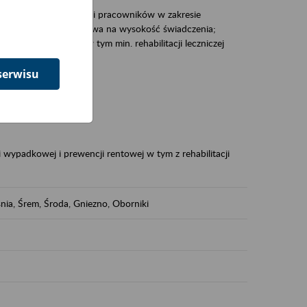
zacjami pracodawców i pracowników w zakresie
Polsce – tego co wpływa na wysokość świadczenia;
prewencji rentowej w tym min. rehabilitacji leczniczej
serwisu
dukuje:
 w Polsce,
 wypadkowej i prewencji rentowej w tym z rehabilitacji
nia, Śrem, Środa, Gniezno, Oborniki