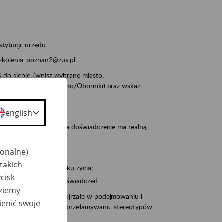
stytucji, urzędu.
szkolenia_poznan2@zus.pl
do siebie_(wpisz wybrane miasto:
ia/Śrem/Środa/Gniezno/Oborniki) oraz wskaż
english
, że wiek jest atutem, a doświadczenie ma realną
jonalne)
takich
po pięćdziesiątym roku życia;
cisk
 kariery i przyszłych świadczeń.
dziemy
cyjne wspiera osoby dojrzałe w podejmowaniu i
ienić swoje
baniu o zdrowie oraz przełamywaniu stereotypów