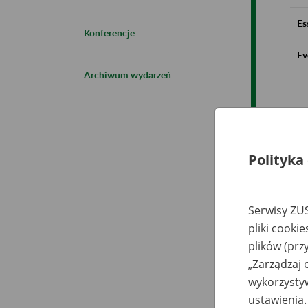
Es
Konferencje
Ev
Archiwum wydarzeń
Polityka
Serwisy ZUS
pliki cooki
plików (prz
„Zarządzaj 
wykorzystyw
ustawienia.