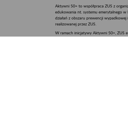
Aktywni 50+ to współpraca ZUS z organi
edukowania nt. systemu emerytalnego w 
działań z obszaru prewencji wypadkowej i 
realizowanej przez ZUS.
W ramach inicjatywy Aktywni 50+, ZUS e
jak zbudowany jest system emerytalny
jak zwiększyć emeryturę,
czy można pracować na emeryturze,
jak skorzystać z programów prewencji
leczniczej prowadzonej przez ZUS.
cality
Poznań, Konin, Koło, Turek, Słupca, Wrześ
ent term
2026.03.16
-
2026.12.30
ntact
szkolenia_poznan2@zus.pl