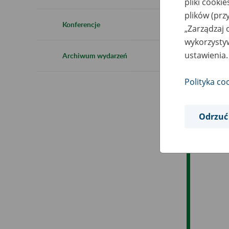
pliki cooki
plików (prz
Es
Konferencje
„Zarządzaj 
wykorzystyw
Ev
ustawienia.
Archiwum wydarzeń
Polityka co
Odrzuć