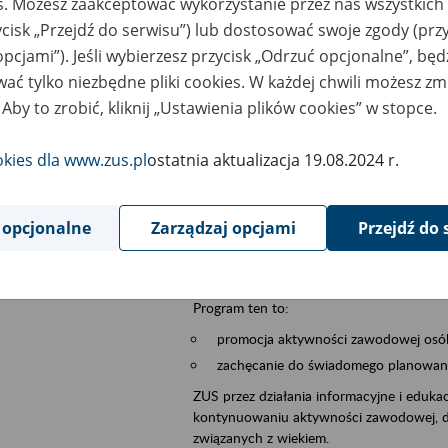
es. Możesz zaakceptować wykorzystanie przez nas wszystkich 
ycisk „Przejdź do serwisu”) lub dostosować swoje zgody (przy
sential area
płatnicy, ubezpieczeni, świadczeniobiorcy
opcjami”). Jeśli wybierzesz przycisk „Odrzuć opcjonalne”, bę
ać tylko niezbędne pliki cookies. W każdej chwili możesz zm
ent description
Szkolenie stacjonarne w siedzibie firmy, in
 Aby to zrobić, kliknij „Ustawienia plików cookies” w stopce.
Zgłoszenia przyjmujemy na adres e-mail: 
W temacie wiadomości wpisz: Zaproś ZUS 
okies dla www.zus.pl
ostatnia aktualizacja 19.08.2024 r.
Poznań/Konin/Koło/Turek/Słupca/Wrześn
proponowaną datę szkolenia.
 opcjonalne
Zarządzaj opcjami
Przejdź do 
Aktywni 50+ to inicjatywa, która pokazuje
wartość.
Program ten to:
promocja aktywności zawodowej osób 
zachęcanie do świadomego planowania
ZUS przez działania informacyjne i eduka
kontynuowaniu aktywności zawodowej, d
związanych z wiekiem.