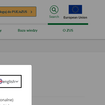
loguj do
PUE/eZUS
Search
y
Baza wiedzy
O ZUS
english
0+
jonalne)