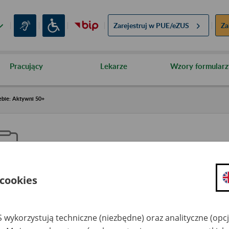
Zarejestruj w
PUE/eZUS
Za
Pracujący
Lekarze
Wzory formularz
ebie: Aktywni 50+
 cookies
aproś ZUS do siebie: Aktywni 5
 wykorzystują techniczne (niezbędne) oraz analityczne (opc
dzaj wydarzenia
Szkolenia