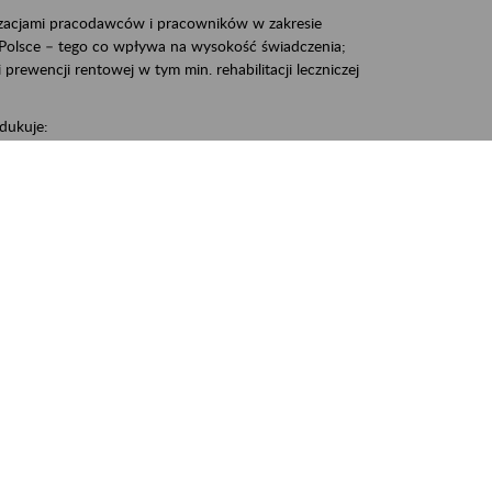
zacjami pracodawców i pracowników w zakresie
Polsce – tego co wpływa na wysokość świadczenia;
prewencji rentowej w tym min. rehabilitacji leczniczej
dukuje:
 w Polsce,
 wypadkowej i prewencji rentowej w tym z rehabilitacji
nia, Śrem, Środa, Gniezno, Oborniki