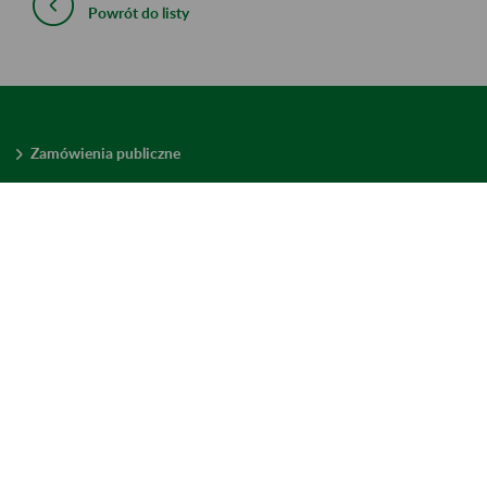
Powrót do listy
Zamówienia publiczne
Oferty pracy w ZUS
Praktyki i staże w ZUS
Konkursy ofert
Mienie zbędne
Mapa serwisu
Deklaracja dostępności
Ustawienia plików cookies