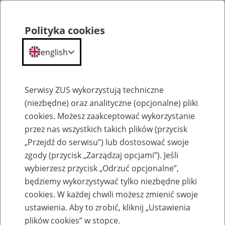
Polityka cookies
english
Menu
Search
Serwisy ZUS wykorzystują techniczne
(niezbędne) oraz analityczne (opcjonalne) pliki
cookies. Możesz zaakceptować wykorzystanie
Szkolenia
przez nas wszystkich takich plików (przycisk
„Przejdź do serwisu”) lub dostosować swoje
zgody (przycisk „Zarządzaj opcjami”). Jeśli
wybierzesz przycisk „Odrzuć opcjonalne”,
będziemy wykorzystywać tylko niezbędne pliki
cookies. W każdej chwili możesz zmienić swoje
Zaproś ZUS do siebie: Aktywni 50+
ustawienia. Aby to zrobić, kliknij „Ustawienia
plików cookies” w stopce.