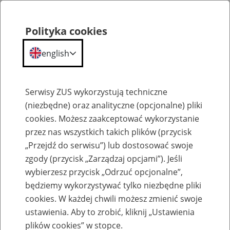
Polityka cookies
english
Menu
Search
Serwisy ZUS wykorzystują techniczne
(niezbędne) oraz analityczne (opcjonalne) pliki
cookies. Możesz zaakceptować wykorzystanie
Szkolenia
przez nas wszystkich takich plików (przycisk
„Przejdź do serwisu”) lub dostosować swoje
zgody (przycisk „Zarządzaj opcjami”). Jeśli
wybierzesz przycisk „Odrzuć opcjonalne”,
będziemy wykorzystywać tylko niezbędne pliki
cookies. W każdej chwili możesz zmienić swoje
Zaproś ZUS do siebie: Aktywni 50+
ustawienia. Aby to zrobić, kliknij „Ustawienia
plików cookies” w stopce.