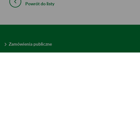
Powrót do listy
Zamówienia publiczne
Oferty pracy w ZUS
Praktyki i staże w ZUS
Konkursy ofert
Mienie zbędne
Mapa serwisu
Deklaracja dostępności
Ustawienia plików cookies