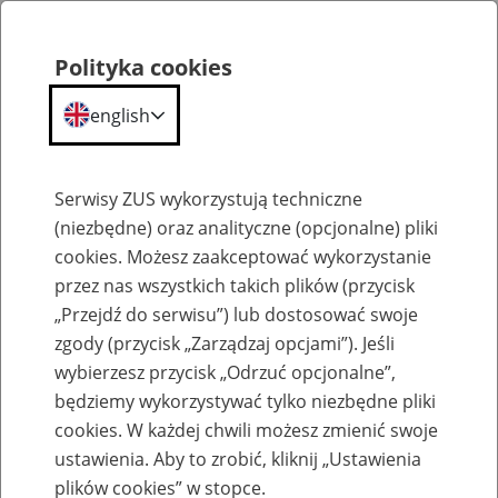
Polityka cookies
english
Menu
Search
Serwisy ZUS wykorzystują techniczne
(niezbędne) oraz analityczne (opcjonalne) pliki
cookies. Możesz zaakceptować wykorzystanie
Szkolenia
przez nas wszystkich takich plików (przycisk
„Przejdź do serwisu”) lub dostosować swoje
zgody (przycisk „Zarządzaj opcjami”). Jeśli
wybierzesz przycisk „Odrzuć opcjonalne”,
będziemy wykorzystywać tylko niezbędne pliki
cookies. W każdej chwili możesz zmienić swoje
Zaproś ZUS do siebie: Aktywni 50+
ustawienia. Aby to zrobić, kliknij „Ustawienia
plików cookies” w stopce.