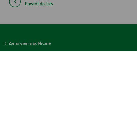
Powrót do listy
Zamówienia publiczne
Oferty pracy w ZUS
Praktyki i staże w ZUS
Konkursy ofert
Mienie zbędne
Mapa serwisu
Deklaracja dostępności
Ustawienia plików cookies