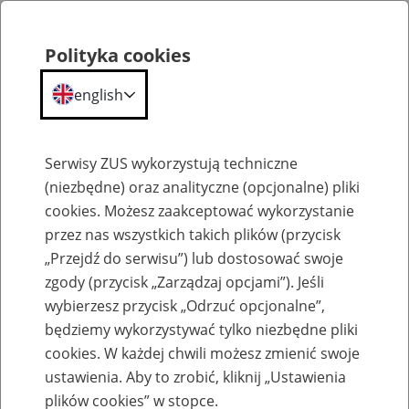
Polityka cookies
english
Menu
Search
Serwisy ZUS wykorzystują techniczne
(niezbędne) oraz analityczne (opcjonalne) pliki
cookies. Możesz zaakceptować wykorzystanie
Szkolenia
przez nas wszystkich takich plików (przycisk
„Przejdź do serwisu”) lub dostosować swoje
zgody (przycisk „Zarządzaj opcjami”). Jeśli
wybierzesz przycisk „Odrzuć opcjonalne”,
będziemy wykorzystywać tylko niezbędne pliki
cookies. W każdej chwili możesz zmienić swoje
Zaproś ZUS do siebie: Aktywni 50+
ustawienia. Aby to zrobić, kliknij „Ustawienia
plików cookies” w stopce.