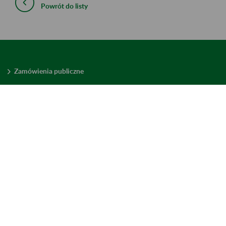
Powrót do listy
Zamówienia publiczne
Oferty pracy w ZUS
Praktyki i staże w ZUS
Konkursy ofert
Mienie zbędne
Mapa serwisu
Deklaracja dostępności
Ustawienia plików cookies