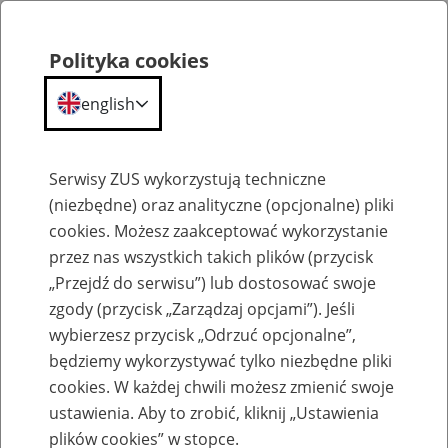
Polityka cookies
english
Menu
Search
Serwisy ZUS wykorzystują techniczne
(niezbędne) oraz analityczne (opcjonalne) pliki
cookies. Możesz zaakceptować wykorzystanie
Szkolenia
przez nas wszystkich takich plików (przycisk
„Przejdź do serwisu”) lub dostosować swoje
zgody (przycisk „Zarządzaj opcjami”). Jeśli
wybierzesz przycisk „Odrzuć opcjonalne”,
będziemy wykorzystywać tylko niezbędne pliki
cookies. W każdej chwili możesz zmienić swoje
Zaproś ZUS do siebie: Aktywni 50+
ustawienia. Aby to zrobić, kliknij „Ustawienia
plików cookies” w stopce.