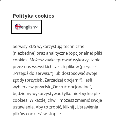
Polityka cookies
english
Menu
Search
Serwisy ZUS wykorzystują techniczne
(niezbędne) oraz analityczne (opcjonalne) pliki
cookies. Możesz zaakceptować wykorzystanie
Szkolenia
przez nas wszystkich takich plików (przycisk
„Przejdź do serwisu”) lub dostosować swoje
zgody (przycisk „Zarządzaj opcjami”). Jeśli
wybierzesz przycisk „Odrzuć opcjonalne”,
będziemy wykorzystywać tylko niezbędne pliki
cookies. W każdej chwili możesz zmienić swoje
Zaproś ZUS do siebie: Aktywni 50+
ustawienia. Aby to zrobić, kliknij „Ustawienia
plików cookies” w stopce.