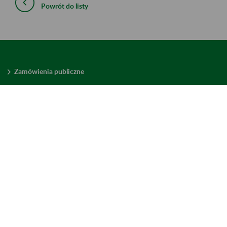
Powrót do listy
Zamówienia publiczne
Oferty pracy w ZUS
Praktyki i staże w ZUS
Konkursy ofert
Mienie zbędne
Mapa serwisu
Deklaracja dostępności
Ustawienia plików cookies