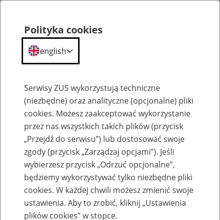
Polityka cookies
english
Menu
Search
Serwisy ZUS wykorzystują techniczne
(niezbędne) oraz analityczne (opcjonalne) pliki
cookies. Możesz zaakceptować wykorzystanie
Szkolenia
przez nas wszystkich takich plików (przycisk
„Przejdź do serwisu”) lub dostosować swoje
zgody (przycisk „Zarządzaj opcjami”). Jeśli
wybierzesz przycisk „Odrzuć opcjonalne”,
będziemy wykorzystywać tylko niezbędne pliki
cookies. W każdej chwili możesz zmienić swoje
Zaproś ZUS do siebie: Aktywni 50+
ustawienia. Aby to zrobić, kliknij „Ustawienia
plików cookies” w stopce.