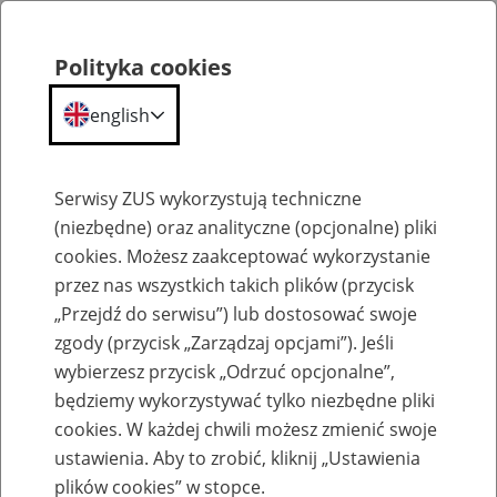
Polityka cookies
english
Menu
Search
Serwisy ZUS wykorzystują techniczne
(niezbędne) oraz analityczne (opcjonalne) pliki
cookies. Możesz zaakceptować wykorzystanie
Szkolenia
przez nas wszystkich takich plików (przycisk
„Przejdź do serwisu”) lub dostosować swoje
zgody (przycisk „Zarządzaj opcjami”). Jeśli
wybierzesz przycisk „Odrzuć opcjonalne”,
będziemy wykorzystywać tylko niezbędne pliki
cookies. W każdej chwili możesz zmienić swoje
Zaproś ZUS do siebie: Aktywni 50+
ustawienia. Aby to zrobić, kliknij „Ustawienia
plików cookies” w stopce.