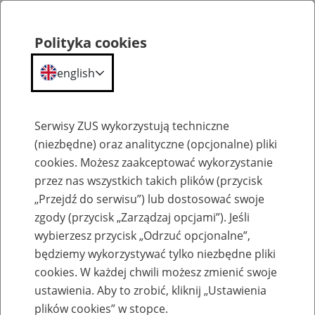
Polityka cookies
english
Menu
Search
Serwisy ZUS wykorzystują techniczne
(niezbędne) oraz analityczne (opcjonalne) pliki
cookies. Możesz zaakceptować wykorzystanie
Szkolenia
przez nas wszystkich takich plików (przycisk
„Przejdź do serwisu”) lub dostosować swoje
zgody (przycisk „Zarządzaj opcjami”). Jeśli
wybierzesz przycisk „Odrzuć opcjonalne”,
będziemy wykorzystywać tylko niezbędne pliki
cookies. W każdej chwili możesz zmienić swoje
Zaproś ZUS do siebie: Aktywni 50+
ustawienia. Aby to zrobić, kliknij „Ustawienia
plików cookies” w stopce.