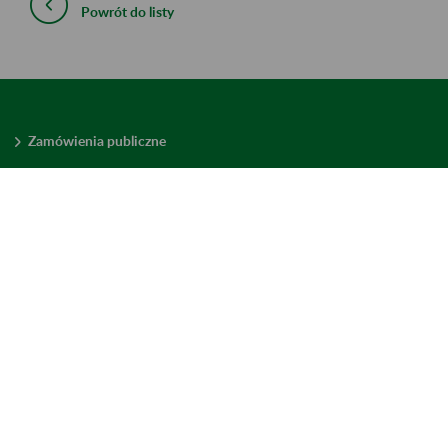
Powrót do listy
Zamówienia publiczne
Oferty pracy w ZUS
Praktyki i staże w ZUS
Konkursy ofert
Mienie zbędne
Mapa serwisu
Deklaracja dostępności
Ustawienia plików cookies