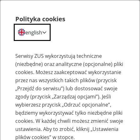
Polityka cookies
english
Menu
Search
Serwisy ZUS wykorzystują techniczne
(niezbędne) oraz analityczne (opcjonalne) pliki
cookies. Możesz zaakceptować wykorzystanie
Szkolenia
przez nas wszystkich takich plików (przycisk
„Przejdź do serwisu”) lub dostosować swoje
zgody (przycisk „Zarządzaj opcjami”). Jeśli
wybierzesz przycisk „Odrzuć opcjonalne”,
będziemy wykorzystywać tylko niezbędne pliki
cookies. W każdej chwili możesz zmienić swoje
Zaproś ZUS do siebie: Aktywni 50+
ustawienia. Aby to zrobić, kliknij „Ustawienia
plików cookies” w stopce.