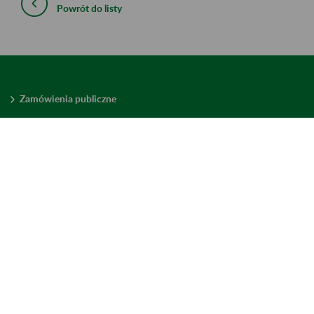
Powrót do listy
Zamówienia publiczne
Oferty pracy w ZUS
Praktyki i staże w ZUS
Konkursy ofert
Mienie zbędne
Mapa serwisu
Deklaracja dostępności
Ustawienia plików cookies