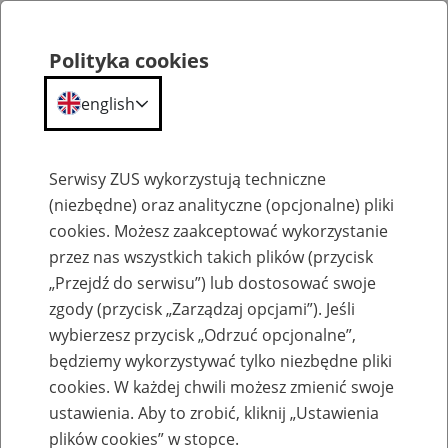
Polityka cookies
english
Menu
Search
Serwisy ZUS wykorzystują techniczne
(niezbędne) oraz analityczne (opcjonalne) pliki
cookies. Możesz zaakceptować wykorzystanie
Szkolenia
przez nas wszystkich takich plików (przycisk
„Przejdź do serwisu”) lub dostosować swoje
zgody (przycisk „Zarządzaj opcjami”). Jeśli
wybierzesz przycisk „Odrzuć opcjonalne”,
będziemy wykorzystywać tylko niezbędne pliki
cookies. W każdej chwili możesz zmienić swoje
Zaproś ZUS do siebie: Aktywni 50+
ustawienia. Aby to zrobić, kliknij „Ustawienia
plików cookies” w stopce.