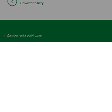
Powrót do listy
Zamówienia publiczne
Oferty pracy w ZUS
Praktyki i staże w ZUS
Konkursy ofert
Mienie zbędne
Mapa serwisu
Deklaracja dostępności
Ustawienia plików cookies