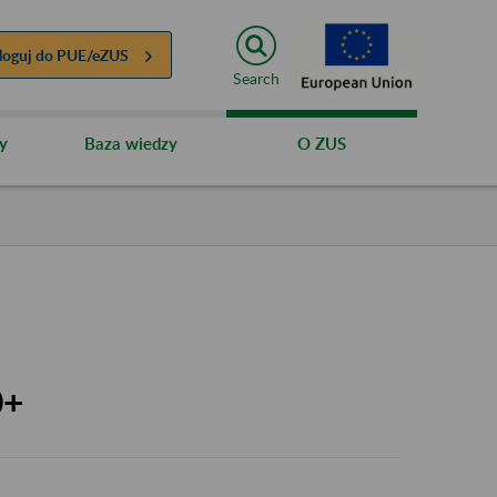
loguj do
PUE/eZUS
Search
y
Baza wiedzy
O ZUS
0+