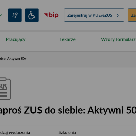
Zarejestruj w
PUE/eZUS
Za
Pracujący
Lekarze
Wzory formularz
ebie: Aktywni 50+
aproś ZUS do siebie: Aktywni 5
dzaj wydarzenia
Szkolenia