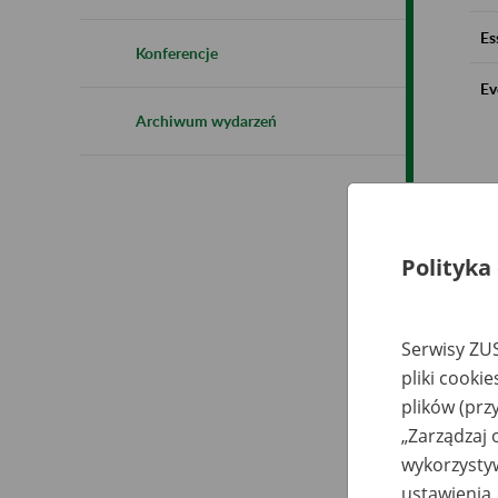
Es
Konferencje
Ev
Archiwum wydarzeń
Polityka
Serwisy ZUS
pliki cooki
plików (prz
„Zarządzaj 
wykorzystyw
ustawienia.