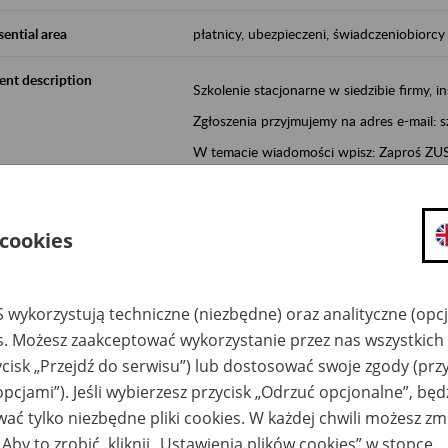
sential area
płatnicy, ubezpieczeni, świadczeniobiorcy
ent description
Szkolenie stacjonarne w siedzibie firmy, in
Zgłoszenia przyjmujemy na adres e-mail: 
W temacie wiadomości wpisz: Zaproś ZUS 
Poznań/Konin/Koło/Turek/Słupca/Wrześn
proponowaną datę szkolenia.
 cookies
Aktywni 50+ to inicjatywa, która pokazuje
wartość.
Program ten to:
 wykorzystują techniczne (niezbędne) oraz analityczne (opc
es. Możesz zaakceptować wykorzystanie przez nas wszystkich 
promocja aktywności zawodowej osób 
ycisk „Przejdź do serwisu”) lub dostosować swoje zgody (przy
zachęcanie do świadomego planowania
opcjami”). Jeśli wybierzesz przycisk „Odrzuć opcjonalne”, bę
ZUS przez działania informacyjne i eduka
ać tylko niezbędne pliki cookies. W każdej chwili możesz zm
kontynuowaniu aktywności zawodowej, d
związanych z wiekiem.
 Aby to zrobić, kliknij „Ustawienia plików cookies” w stopce.