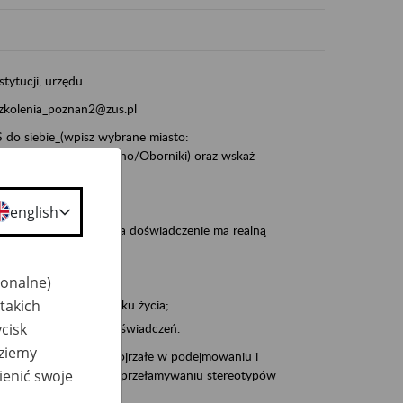
stytucji, urzędu.
szkolenia_poznan2@zus.pl
do siebie_(wpisz wybrane miasto:
ia/Śrem/Środa/Gniezno/Oborniki) oraz wskaż
english
, że wiek jest atutem, a doświadczenie ma realną
jonalne)
takich
po pięćdziesiątym roku życia;
cisk
 kariery i przyszłych świadczeń.
dziemy
cyjne wspiera osoby dojrzałe w podejmowaniu i
ienić swoje
baniu o zdrowie oraz przełamywaniu stereotypów