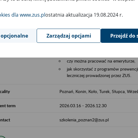
Aktywni 50+ to współpraca ZUS z organi
edukowania nt. systemu emerytalnego w 
okies dla www.zus.pl
ostatnia aktualizacja 19.08.2024 r.
działań z obszaru prewencji wypadkowej i 
realizowanej przez ZUS.
 opcjonalne
Zarządzaj opcjami
Przejdź do 
W ramach inicjatywy Aktywni 50+, ZUS e
jak zbudowany jest system emerytalny
jak zwiększyć emeryturę,
czy można pracować na emeryturze,
jak skorzystać z programów prewencji
leczniczej prowadzonej przez ZUS.
cality
Poznań, Konin, Koło, Turek, Słupca, Wrześ
ent term
2026.03.16
-
2026.12.30
ntact
szkolenia_poznan2@zus.pl