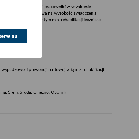
zacjami pracodawców i pracowników w zakresie
Polsce – tego co wpływa na wysokość świadczenia;
prewencji rentowej w tym min. rehabilitacji leczniczej
serwisu
dukuje:
 w Polsce,
 wypadkowej i prewencji rentowej w tym z rehabilitacji
nia, Śrem, Środa, Gniezno, Oborniki