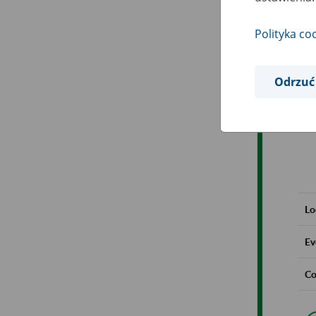
Polityka co
Odrzuć
Lo
Ev
Co