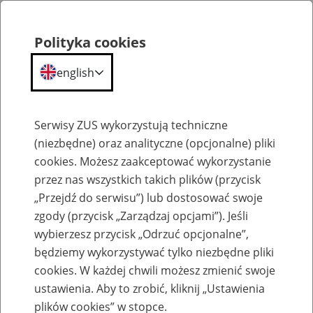
Polityka cookies
english
Menu
Search
Serwisy ZUS wykorzystują techniczne
(niezbędne) oraz analityczne (opcjonalne) pliki
cookies. Możesz zaakceptować wykorzystanie
Szkolenia
przez nas wszystkich takich plików (przycisk
„Przejdź do serwisu”) lub dostosować swoje
zgody (przycisk „Zarządzaj opcjami”). Jeśli
wybierzesz przycisk „Odrzuć opcjonalne”,
będziemy wykorzystywać tylko niezbędne pliki
cookies. W każdej chwili możesz zmienić swoje
Zaproś ZUS do siebie: Aktywni 50+
ustawienia. Aby to zrobić, kliknij „Ustawienia
plików cookies” w stopce.