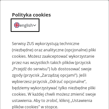
Polityka cookies
english
Menu
Search
Serwisy ZUS wykorzystują techniczne
(niezbędne) oraz analityczne (opcjonalne) pliki
cookies. Możesz zaakceptować wykorzystanie
Szkolenia
przez nas wszystkich takich plików (przycisk
„Przejdź do serwisu”) lub dostosować swoje
zgody (przycisk „Zarządzaj opcjami”). Jeśli
wybierzesz przycisk „Odrzuć opcjonalne”,
będziemy wykorzystywać tylko niezbędne pliki
cookies. W każdej chwili możesz zmienić swoje
Zaproś ZUS do siebie: Aktywni 50+
ustawienia. Aby to zrobić, kliknij „Ustawienia
plików cookies” w stopce.