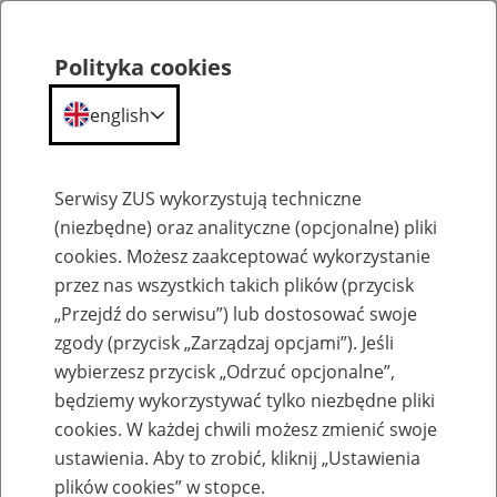
Polityka cookies
english
Menu
Search
Serwisy ZUS wykorzystują techniczne
(niezbędne) oraz analityczne (opcjonalne) pliki
cookies. Możesz zaakceptować wykorzystanie
Szkolenia
przez nas wszystkich takich plików (przycisk
„Przejdź do serwisu”) lub dostosować swoje
zgody (przycisk „Zarządzaj opcjami”). Jeśli
wybierzesz przycisk „Odrzuć opcjonalne”,
będziemy wykorzystywać tylko niezbędne pliki
cookies. W każdej chwili możesz zmienić swoje
Zaproś ZUS do siebie: Aktywni 50+
ustawienia. Aby to zrobić, kliknij „Ustawienia
plików cookies” w stopce.