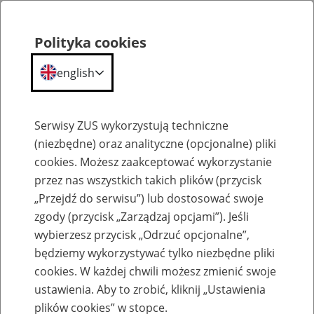
Polityka cookies
english
Menu
Search
Serwisy ZUS wykorzystują techniczne
(niezbędne) oraz analityczne (opcjonalne) pliki
cookies. Możesz zaakceptować wykorzystanie
Szkolenia
przez nas wszystkich takich plików (przycisk
„Przejdź do serwisu”) lub dostosować swoje
zgody (przycisk „Zarządzaj opcjami”). Jeśli
wybierzesz przycisk „Odrzuć opcjonalne”,
będziemy wykorzystywać tylko niezbędne pliki
cookies. W każdej chwili możesz zmienić swoje
Zaproś ZUS do siebie: Aktywni 50+
ustawienia. Aby to zrobić, kliknij „Ustawienia
plików cookies” w stopce.