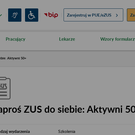
Zarejestruj w
PUE/eZUS
Za
Pracujący
Lekarze
Wzory formularz
ebie: Aktywni 50+
aproś ZUS do siebie: Aktywni 5
dzaj wydarzenia
Szkolenia