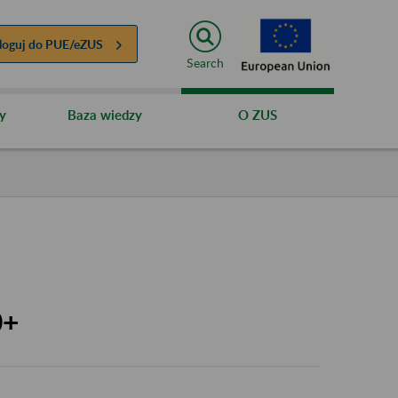
loguj do
PUE/eZUS
Search
y
Baza wiedzy
O ZUS
0+