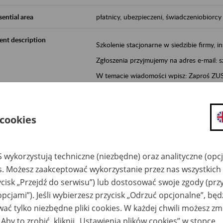
sential area
płatnicy, ubezpieczeni, świadczeniobiorcy
ent description
Szkolenie stacjonarne w siedzibie firmy, in
Zgłoszenia przyjmujemy na adres e-mail: 
W temacie wiadomości wpisz: Zaproś ZUS 
Poznań/Konin/Koło/Turek/Słupca/Wrześn
proponowaną datę szkolenia.
 cookies
Aktywni 50+ to inicjatywa, która pokazuje
wartość.
Program ten to:
 wykorzystują techniczne (niezbędne) oraz analityczne (opc
es. Możesz zaakceptować wykorzystanie przez nas wszystkich 
promocja aktywności zawodowej osób 
ycisk „Przejdź do serwisu”) lub dostosować swoje zgody (przy
zachęcanie do świadomego planowania
opcjami”). Jeśli wybierzesz przycisk „Odrzuć opcjonalne”, bę
ZUS przez działania informacyjne i eduka
ać tylko niezbędne pliki cookies. W każdej chwili możesz zm
kontynuowaniu aktywności zawodowej, d
związanych z wiekiem.
 Aby to zrobić, kliknij „Ustawienia plików cookies” w stopce.