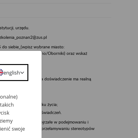
stytucji, urzędu.
szkolenia_poznan2@zus.pl
do siebie_(wpisz wybrane miasto:
ia/Śrem/Środa/Gniezno/Oborniki) oraz wskaż
english
, że wiek jest atutem, a doświadczenie ma realną
jonalne)
takich
po pięćdziesiątym roku życia;
cisk
 kariery i przyszłych świadczeń.
dziemy
cyjne wspiera osoby dojrzałe w podejmowaniu i
ienić swoje
baniu o zdrowie oraz przełamywaniu stereotypów