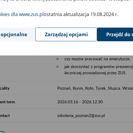
Aktywni 50+ to współpraca ZUS z organi
edukowania nt. systemu emerytalnego w 
okies dla www.zus.pl
ostatnia aktualizacja 19.08.2024 r.
działań z obszaru prewencji wypadkowej i 
realizowanej przez ZUS.
 opcjonalne
Zarządzaj opcjami
Przejdź do 
W ramach inicjatywy Aktywni 50+, ZUS e
jak zbudowany jest system emerytalny
jak zwiększyć emeryturę,
czy można pracować na emeryturze,
jak skorzystać z programów prewencji
leczniczej prowadzonej przez ZUS.
cality
Poznań, Konin, Koło, Turek, Słupca, Wrześ
ent term
2026.03.16
-
2026.12.30
ntact
szkolenia_poznan2@zus.pl