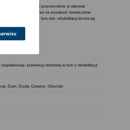
zacjami pracodawców i pracowników w zakresie
Polsce – tego co wpływa na wysokość świadczenia;
prewencji rentowej w tym min. rehabilitacji leczniczej
serwisu
dukuje:
 w Polsce,
 wypadkowej i prewencji rentowej w tym z rehabilitacji
nia, Śrem, Środa, Gniezno, Oborniki