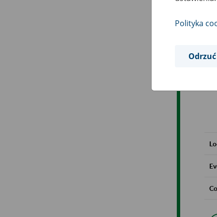
Polityka co
Odrzuć
Lo
Ev
Co