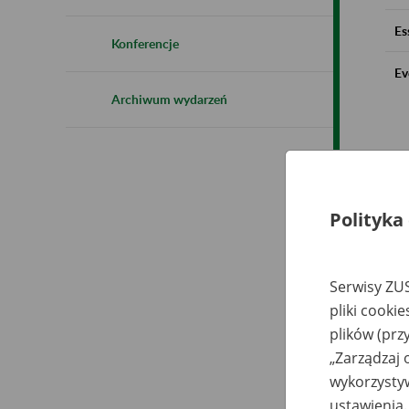
Es
Konferencje
Ev
Archiwum wydarzeń
Polityka
Serwisy ZUS
pliki cooki
plików (prz
„Zarządzaj 
wykorzystyw
ustawienia.