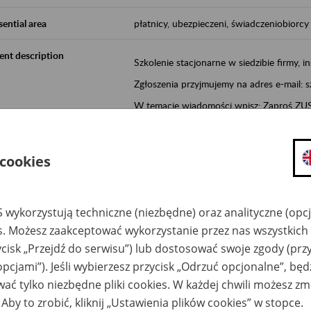
sential area
płatnicy, ubezpieczeni, świadczeniobiorcy
ent description
Szkolenie stacjonarne w siedzibie firmy, in
Zgłoszenia przyjmujemy na adres e-mail: 
W temacie wiadomości wpisz: Zaproś ZUS 
Poznań/Konin/Koło/Turek/Słupca/Wrześn
proponowaną datę szkolenia.
 cookies
Aktywni 50+ to inicjatywa, która pokazuje
wartość.
 wykorzystują techniczne (niezbędne) oraz analityczne (opc
Program ten to:
es. Możesz zaakceptować wykorzystanie przez nas wszystkich 
promocja aktywności zawodowej osób 
ycisk „Przejdź do serwisu”) lub dostosować swoje zgody (przy
zachęcanie do świadomego planowania
opcjami”). Jeśli wybierzesz przycisk „Odrzuć opcjonalne”, bę
ZUS przez działania informacyjne i eduka
ać tylko niezbędne pliki cookies. W każdej chwili możesz zm
kontynuowaniu aktywności zawodowej, d
 Aby to zrobić, kliknij „Ustawienia plików cookies” w stopce.
związanych z wiekiem.