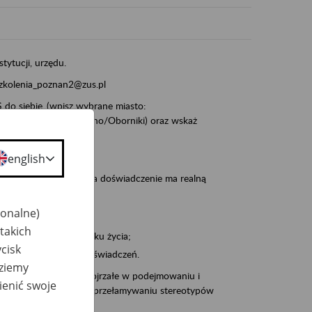
stytucji, urzędu.
szkolenia_poznan2@zus.pl
do siebie_(wpisz wybrane miasto:
ia/Śrem/Środa/Gniezno/Oborniki) oraz wskaż
english
, że wiek jest atutem, a doświadczenie ma realną
jonalne)
takich
po pięćdziesiątym roku życia;
cisk
 kariery i przyszłych świadczeń.
dziemy
cyjne wspiera osoby dojrzałe w podejmowaniu i
ienić swoje
baniu o zdrowie oraz przełamywaniu stereotypów