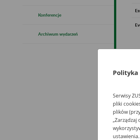
Es
Konferencje
Ev
Archiwum wydarzeń
Polityka
Serwisy ZUS
pliki cooki
plików (prz
„Zarządzaj 
wykorzystyw
ustawienia.