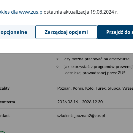
Aktywni 50+ to współpraca ZUS z organi
okies dla www.zus.pl
ostatnia aktualizacja 19.08.2024 r.
edukowania nt. systemu emerytalnego w 
działań z obszaru prewencji wypadkowej i 
realizowanej przez ZUS.
 opcjonalne
Zarządzaj opcjami
Przejdź do 
W ramach inicjatywy Aktywni 50+, ZUS e
jak zbudowany jest system emerytalny
jak zwiększyć emeryturę,
czy można pracować na emeryturze,
jak skorzystać z programów prewencji
leczniczej prowadzonej przez ZUS.
cality
Poznań, Konin, Koło, Turek, Słupca, Wrześ
ent term
2026.03.16
-
2026.12.30
ntact
szkolenia_poznan2@zus.pl