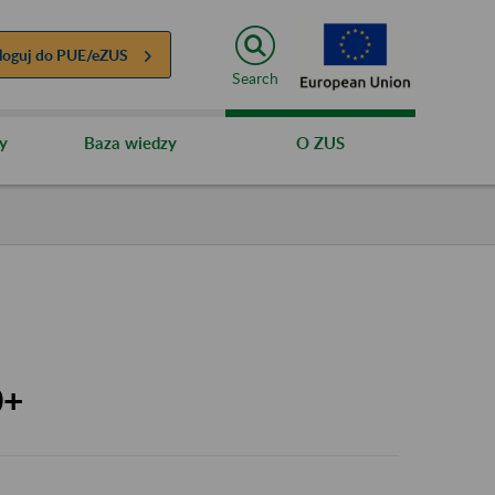
loguj do
PUE/eZUS
Search
y
Baza wiedzy
O ZUS
0+