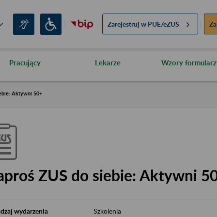
Zarejestruj w
PUE/eZUS
Za
Pracujący
Lekarze
Wzory formularz
ebie: Aktywni 50+
aproś ZUS do siebie: Aktywni 5
dzaj wydarzenia
Szkolenia