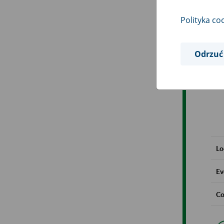
Polityka co
Odrzuć
Lo
Ev
Co