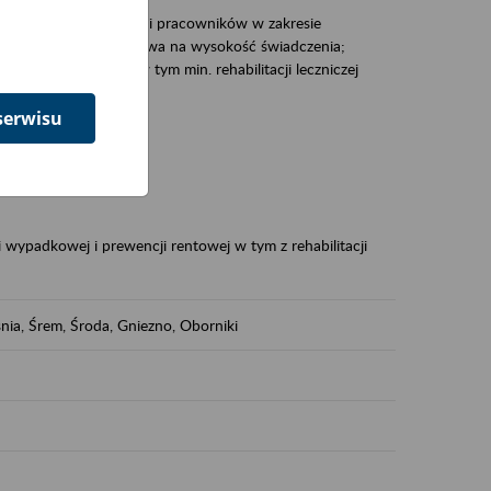
zacjami pracodawców i pracowników w zakresie
Polsce – tego co wpływa na wysokość świadczenia;
prewencji rentowej w tym min. rehabilitacji leczniczej
serwisu
dukuje:
 w Polsce,
 wypadkowej i prewencji rentowej w tym z rehabilitacji
nia, Śrem, Środa, Gniezno, Oborniki