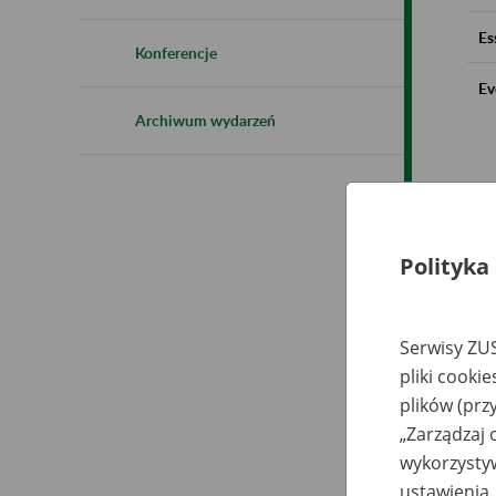
Es
Konferencje
Ev
Archiwum wydarzeń
Polityka
Serwisy ZUS
pliki cooki
plików (prz
„Zarządzaj 
wykorzystyw
ustawienia.