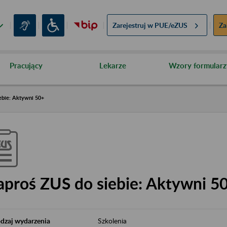
Zarejestruj w
PUE/eZUS
Za
Pracujący
Lekarze
Wzory formularz
ebie: Aktywni 50+
aproś ZUS do siebie: Aktywni 5
dzaj wydarzenia
Szkolenia