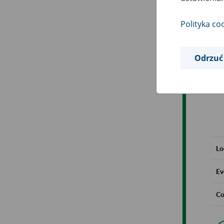
Polityka co
Odrzuć
Lo
Ev
Co