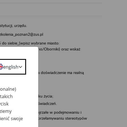
stytucji, urzędu.
szkolenia_poznan2@zus.pl
do siebie_(wpisz wybrane miasto:
ia/Śrem/Środa/Gniezno/Oborniki) oraz wskaż
english
, że wiek jest atutem, a doświadczenie ma realną
jonalne)
takich
po pięćdziesiątym roku życia;
cisk
 kariery i przyszłych świadczeń.
dziemy
cyjne wspiera osoby dojrzałe w podejmowaniu i
ienić swoje
baniu o zdrowie oraz przełamywaniu stereotypów