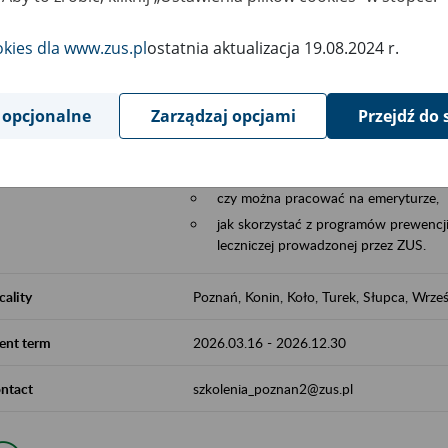
Aktywni 50+ to współpraca ZUS z organi
edukowania nt. systemu emerytalnego w 
okies dla www.zus.pl
ostatnia aktualizacja 19.08.2024 r.
działań z obszaru prewencji wypadkowej i 
realizowanej przez ZUS.
 opcjonalne
Zarządzaj opcjami
Przejdź do 
W ramach inicjatywy Aktywni 50+, ZUS e
jak zbudowany jest system emerytalny
jak zwiększyć emeryturę,
czy można pracować na emeryturze,
jak skorzystać z programów prewencji
leczniczej prowadzonej przez ZUS.
cality
Poznań, Konin, Koło, Turek, Słupca, Wrześ
ent term
2026.03.16
-
2026.12.30
ntact
szkolenia_poznan2@zus.pl