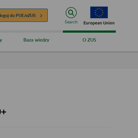
loguj do
PUE/eZUS
Search
y
Baza wiedzy
O ZUS
0+