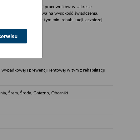
zacjami pracodawców i pracowników w zakresie
Polsce – tego co wpływa na wysokość świadczenia;
prewencji rentowej w tym min. rehabilitacji leczniczej
serwisu
dukuje:
 w Polsce,
 wypadkowej i prewencji rentowej w tym z rehabilitacji
nia, Śrem, Środa, Gniezno, Oborniki