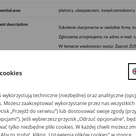
sential area
płatnicy, ubezpieczeni, świadczeniobiorcy
ent description
Szkolenie stacjonarne w siedzibie firmy, in
Zgłoszenia przyjmujemy na adres e-mail: 
W temacie wiadomości wpisz: Zaproś ZUS 
Poznań/Konin/Koło/Turek/Słupca/Wrześn
proponowaną datę szkolenia.
 cookies
Aktywni 50+ to inicjatywa, która pokazuje
wartość.
Program ten to:
 wykorzystują techniczne (niezbędne) oraz analityczne (opc
es. Możesz zaakceptować wykorzystanie przez nas wszystkich 
promocja aktywności zawodowej osób 
ycisk „Przejdź do serwisu”) lub dostosować swoje zgody (przy
zachęcanie do świadomego planowania
opcjami”). Jeśli wybierzesz przycisk „Odrzuć opcjonalne”, bę
ZUS przez działania informacyjne i eduka
ać tylko niezbędne pliki cookies. W każdej chwili możesz zm
kontynuowaniu aktywności zawodowej, d
związanych z wiekiem.
 Aby to zrobić, kliknij „Ustawienia plików cookies” w stopce.