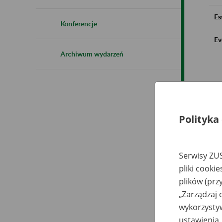
Es
Konferencje
Ev
Archiwum wydarzeń
Polityka
Serwisy ZUS
pliki cooki
plików (prz
„Zarządzaj 
wykorzystyw
ustawienia.