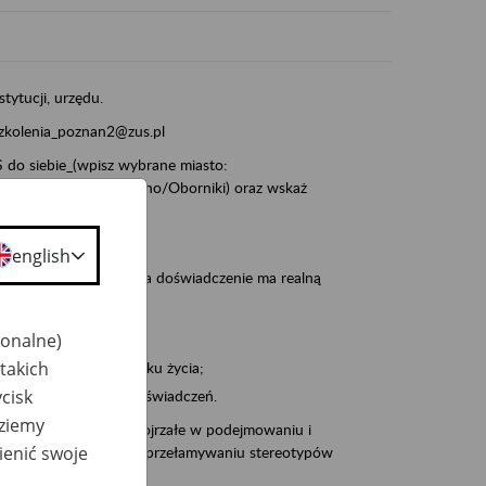
stytucji, urzędu.
szkolenia_poznan2@zus.pl
do siebie_(wpisz wybrane miasto:
ia/Śrem/Środa/Gniezno/Oborniki) oraz wskaż
english
, że wiek jest atutem, a doświadczenie ma realną
jonalne)
takich
po pięćdziesiątym roku życia;
cisk
 kariery i przyszłych świadczeń.
dziemy
cyjne wspiera osoby dojrzałe w podejmowaniu i
ienić swoje
baniu o zdrowie oraz przełamywaniu stereotypów