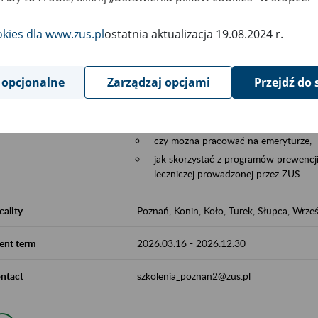
Aktywni 50+ to współpraca ZUS z organi
edukowania nt. systemu emerytalnego w 
okies dla www.zus.pl
ostatnia aktualizacja 19.08.2024 r.
działań z obszaru prewencji wypadkowej i 
realizowanej przez ZUS.
 opcjonalne
Zarządzaj opcjami
Przejdź do 
W ramach inicjatywy Aktywni 50+, ZUS e
jak zbudowany jest system emerytalny
jak zwiększyć emeryturę,
czy można pracować na emeryturze,
jak skorzystać z programów prewencji
leczniczej prowadzonej przez ZUS.
cality
Poznań, Konin, Koło, Turek, Słupca, Wrześ
ent term
2026.03.16
-
2026.12.30
ntact
szkolenia_poznan2@zus.pl