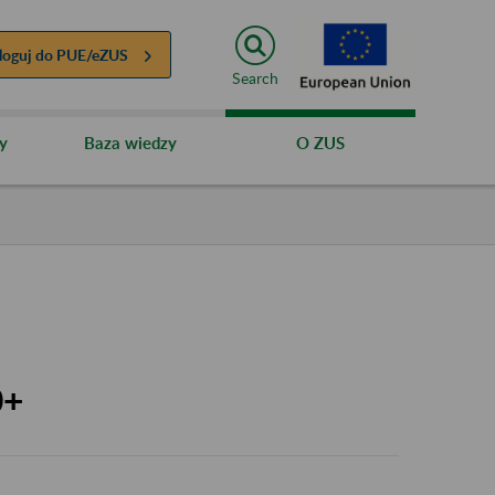
loguj do
PUE/eZUS
Search
y
Baza wiedzy
O ZUS
0+