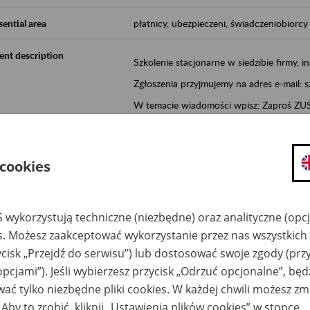
sential area
płatnicy, ubezpieczeni, świadczeniobiorcy
ent description
Szkolenie stacjonarne w siedzibie firmy, in
Zgłoszenia przyjmujemy na adres e-mail: 
W temacie wiadomości wpisz: Zaproś ZUS 
Poznań/Konin/Koło/Turek/Słupca/Wrześn
proponowaną datę szkolenia.
 cookies
Aktywni 50+ to inicjatywa, która pokazuje
wartość.
Program ten to:
 wykorzystują techniczne (niezbędne) oraz analityczne (opc
es. Możesz zaakceptować wykorzystanie przez nas wszystkich 
promocja aktywności zawodowej osób 
ycisk „Przejdź do serwisu”) lub dostosować swoje zgody (przy
zachęcanie do świadomego planowania
opcjami”). Jeśli wybierzesz przycisk „Odrzuć opcjonalne”, bę
ZUS przez działania informacyjne i eduka
ać tylko niezbędne pliki cookies. W każdej chwili możesz zm
kontynuowaniu aktywności zawodowej, d
związanych z wiekiem.
 Aby to zrobić, kliknij „Ustawienia plików cookies” w stopce.