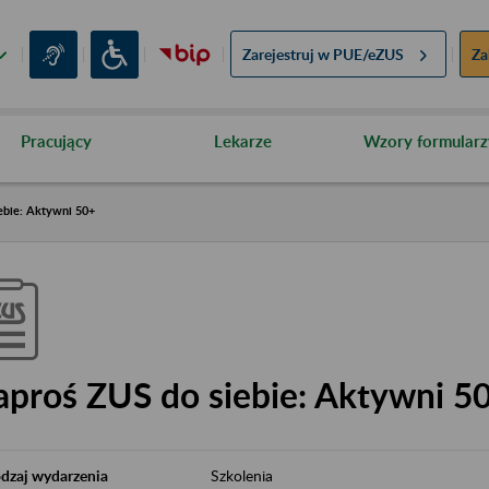
Zarejestruj w
PUE/eZUS
Za
Pracujący
Lekarze
Wzory formularz
ebie: Aktywni 50+
aproś ZUS do siebie: Aktywni 5
dzaj wydarzenia
Szkolenia