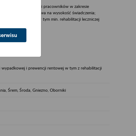
zacjami pracodawców i pracowników w zakresie
Polsce – tego co wpływa na wysokość świadczenia;
prewencji rentowej w tym min. rehabilitacji leczniczej
serwisu
dukuje:
 w Polsce,
 wypadkowej i prewencji rentowej w tym z rehabilitacji
nia, Śrem, Środa, Gniezno, Oborniki