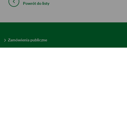
Powrót do listy
Zamówienia publiczne
Oferty pracy w ZUS
Praktyki i staże w ZUS
Konkursy ofert
Mienie zbędne
Mapa serwisu
Deklaracja dostępności
Ustawienia plików cookies