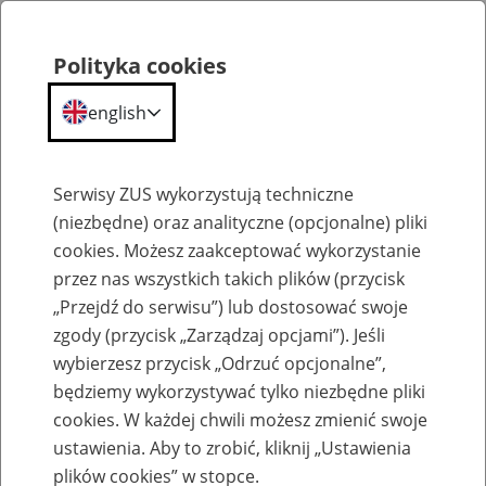
Polityka cookies
english
Menu
Search
Serwisy ZUS wykorzystują techniczne
(niezbędne) oraz analityczne (opcjonalne) pliki
cookies. Możesz zaakceptować wykorzystanie
Szkolenia
przez nas wszystkich takich plików (przycisk
„Przejdź do serwisu”) lub dostosować swoje
zgody (przycisk „Zarządzaj opcjami”). Jeśli
wybierzesz przycisk „Odrzuć opcjonalne”,
będziemy wykorzystywać tylko niezbędne pliki
cookies. W każdej chwili możesz zmienić swoje
Zaproś ZUS do siebie: Aktywni 50+
ustawienia. Aby to zrobić, kliknij „Ustawienia
plików cookies” w stopce.