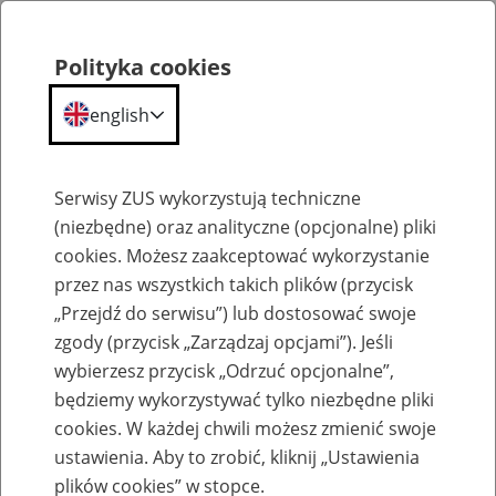
Polityka cookies
english
Menu
Search
Serwisy ZUS wykorzystują techniczne
(niezbędne) oraz analityczne (opcjonalne) pliki
cookies. Możesz zaakceptować wykorzystanie
Szkolenia
przez nas wszystkich takich plików (przycisk
„Przejdź do serwisu”) lub dostosować swoje
zgody (przycisk „Zarządzaj opcjami”). Jeśli
wybierzesz przycisk „Odrzuć opcjonalne”,
będziemy wykorzystywać tylko niezbędne pliki
cookies. W każdej chwili możesz zmienić swoje
Zaproś ZUS do siebie: Aktywni 50+
ustawienia. Aby to zrobić, kliknij „Ustawienia
plików cookies” w stopce.