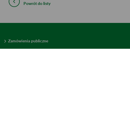
Powrót do listy
Zamówienia publiczne
Oferty pracy w ZUS
Praktyki i staże w ZUS
Konkursy ofert
Mienie zbędne
Mapa serwisu
Deklaracja dostępności
Ustawienia plików cookies