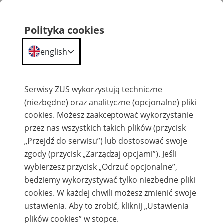
Polityka cookies
english
Menu
Search
Serwisy ZUS wykorzystują techniczne
(niezbędne) oraz analityczne (opcjonalne) pliki
cookies. Możesz zaakceptować wykorzystanie
Szkolenia
przez nas wszystkich takich plików (przycisk
„Przejdź do serwisu”) lub dostosować swoje
zgody (przycisk „Zarządzaj opcjami”). Jeśli
wybierzesz przycisk „Odrzuć opcjonalne”,
będziemy wykorzystywać tylko niezbędne pliki
cookies. W każdej chwili możesz zmienić swoje
Zaproś ZUS do siebie: Aktywni 50+
ustawienia. Aby to zrobić, kliknij „Ustawienia
plików cookies” w stopce.