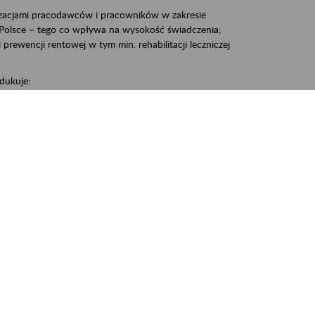
zacjami pracodawców i pracowników w zakresie
Polsce – tego co wpływa na wysokość świadczenia;
prewencji rentowej w tym min. rehabilitacji leczniczej
dukuje:
 w Polsce,
 wypadkowej i prewencji rentowej w tym z rehabilitacji
nia, Śrem, Środa, Gniezno, Oborniki