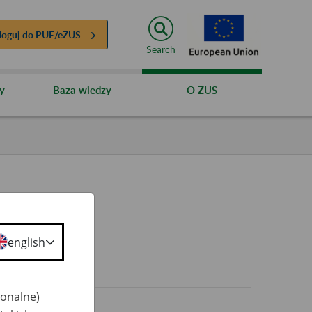
loguj do
PUE/eZUS
Search
y
Baza wiedzy
O ZUS
english
0+
jonalne)