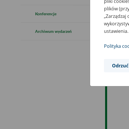
pliki cooki
plików (prz
Es
Konferencje
„Zarządzaj 
wykorzystyw
Ev
ustawienia.
Archiwum wydarzeń
Polityka co
Odrzuć