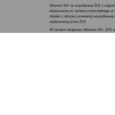
Aktywni 50+ to współpraca ZUS z organi
edukowania nt. systemu emerytalnego w 
działań z obszaru prewencji wypadkowej i 
realizowanej przez ZUS.
W ramach inicjatywy Aktywni 50+, ZUS e
jak zbudowany jest system emerytalny
jak zwiększyć emeryturę,
czy można pracować na emeryturze,
jak skorzystać z programów prewencji
leczniczej prowadzonej przez ZUS.
cality
Poznań, Konin, Koło, Turek, Słupca, Wrześ
ent term
2026.03.16
-
2026.12.30
ntact
szkolenia_poznan2@zus.pl