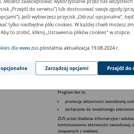
es. Możesz zaakceptować wykorzystanie przez nas wszystkich 
ycisk „Przejdź do serwisu”) lub dostosować swoje zgody (przy
sential area
płatnicy, ubezpieczeni, świadczeniobiorcy
opcjami”). Jeśli wybierzesz przycisk „Odrzuć opcjonalne”, bę
ać tylko niezbędne pliki cookies. W każdej chwili możesz zm
ent description
Szkolenie stacjonarne w siedzibie firmy, in
 Aby to zrobić, kliknij „Ustawienia plików cookies” w stopce.
Zgłoszenia przyjmujemy na adres e-mail: 
W temacie wiadomości wpisz: Zaproś ZUS 
okies dla www.zus.pl
ostatnia aktualizacja 19.08.2024 r.
Poznań/Konin/Koło/Turek/Słupca/Wrześn
proponowaną datę szkolenia.
 opcjonalne
Zarządzaj opcjami
Przejdź do 
Aktywni 50+ to inicjatywa, która pokazuje
wartość.
Program ten to:
promocja aktywności zawodowej osób 
zachęcanie do świadomego planowania
ZUS przez działania informacyjne i eduka
kontynuowaniu aktywności zawodowej, d
związanych z wiekiem.