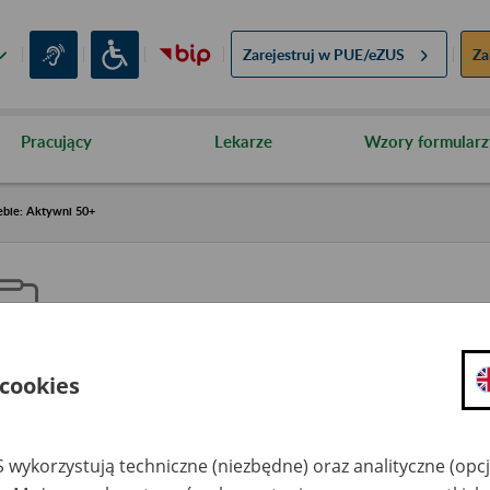
Zarejestruj w
PUE/eZUS
Za
Pracujący
Lekarze
Wzory formularz
ebie: Aktywni 50+
 cookies
aproś ZUS do siebie: Aktywni 5
 wykorzystują techniczne (niezbędne) oraz analityczne (opc
dzaj wydarzenia
Szkolenia