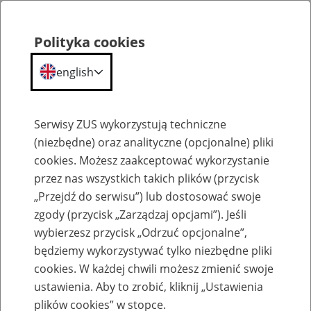
Polityka cookies
english
Menu
Search
Serwisy ZUS wykorzystują techniczne
(niezbędne) oraz analityczne (opcjonalne) pliki
cookies. Możesz zaakceptować wykorzystanie
Szkolenia
przez nas wszystkich takich plików (przycisk
„Przejdź do serwisu”) lub dostosować swoje
zgody (przycisk „Zarządzaj opcjami”). Jeśli
wybierzesz przycisk „Odrzuć opcjonalne”,
będziemy wykorzystywać tylko niezbędne pliki
cookies. W każdej chwili możesz zmienić swoje
Zaproś ZUS do siebie: Aktywni 50+
ustawienia. Aby to zrobić, kliknij „Ustawienia
plików cookies” w stopce.