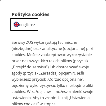
Polityka cookies
english
Menu
Search
Serwisy ZUS wykorzystują techniczne
(niezbędne) oraz analityczne (opcjonalne) pliki
cookies. Możesz zaakceptować wykorzystanie
Szkolenia
przez nas wszystkich takich plików (przycisk
„Przejdź do serwisu”) lub dostosować swoje
zgody (przycisk „Zarządzaj opcjami”). Jeśli
wybierzesz przycisk „Odrzuć opcjonalne”,
będziemy wykorzystywać tylko niezbędne pliki
cookies. W każdej chwili możesz zmienić swoje
Zaproś ZUS do siebie: Aktywni 50+
ustawienia. Aby to zrobić, kliknij „Ustawienia
plików cookies” w stopce.