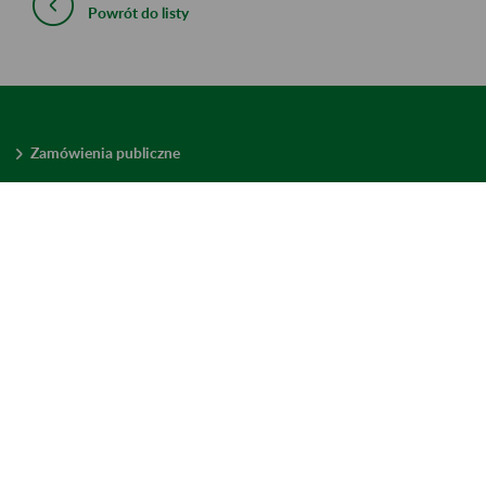
Powrót do listy
Zamówienia publiczne
Oferty pracy w ZUS
Praktyki i staże w ZUS
Konkursy ofert
Mienie zbędne
Mapa serwisu
Deklaracja dostępności
Ustawienia plików cookies