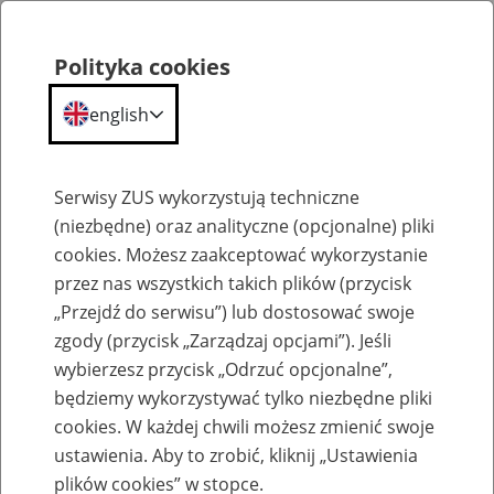
Polityka cookies
english
Menu
Search
Serwisy ZUS wykorzystują techniczne
(niezbędne) oraz analityczne (opcjonalne) pliki
cookies. Możesz zaakceptować wykorzystanie
Szkolenia
przez nas wszystkich takich plików (przycisk
„Przejdź do serwisu”) lub dostosować swoje
zgody (przycisk „Zarządzaj opcjami”). Jeśli
wybierzesz przycisk „Odrzuć opcjonalne”,
będziemy wykorzystywać tylko niezbędne pliki
cookies. W każdej chwili możesz zmienić swoje
Zaproś ZUS do siebie: Aktywni 50+
ustawienia. Aby to zrobić, kliknij „Ustawienia
plików cookies” w stopce.