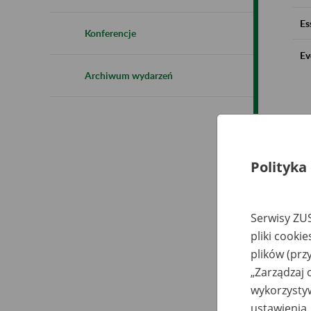
Es
Konferencje
Ev
Archiwum wydarzeń
Polityka
Serwisy ZUS
pliki cooki
plików (prz
„Zarządzaj 
wykorzystyw
ustawienia.