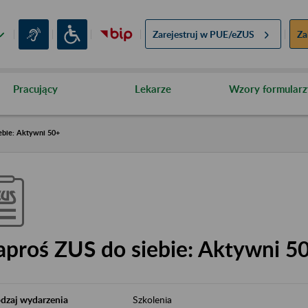
Zarejestruj w
PUE/eZUS
Za
Pracujący
Lekarze
Wzory formularz
ebie: Aktywni 50+
aproś ZUS do siebie: Aktywni 5
dzaj wydarzenia
Szkolenia