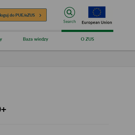
loguj do
PUE/eZUS
Search
y
Baza wiedzy
O ZUS
0+