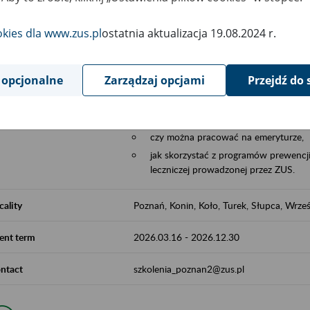
Aktywni 50+ to współpraca ZUS z organi
edukowania nt. systemu emerytalnego w 
okies dla www.zus.pl
ostatnia aktualizacja 19.08.2024 r.
działań z obszaru prewencji wypadkowej i 
realizowanej przez ZUS.
 opcjonalne
Zarządzaj opcjami
Przejdź do 
W ramach inicjatywy Aktywni 50+, ZUS e
jak zbudowany jest system emerytalny
jak zwiększyć emeryturę,
czy można pracować na emeryturze,
jak skorzystać z programów prewencji
leczniczej prowadzonej przez ZUS.
cality
Poznań, Konin, Koło, Turek, Słupca, Wrześ
ent term
2026.03.16
-
2026.12.30
ntact
szkolenia_poznan2@zus.pl