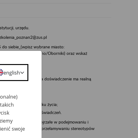
stytucji, urzędu.
szkolenia_poznan2@zus.pl
do siebie_(wpisz wybrane miasto:
ia/Śrem/Środa/Gniezno/Oborniki) oraz wskaż
english
, że wiek jest atutem, a doświadczenie ma realną
jonalne)
takich
po pięćdziesiątym roku życia;
cisk
 kariery i przyszłych świadczeń.
dziemy
cyjne wspiera osoby dojrzałe w podejmowaniu i
ienić swoje
baniu o zdrowie oraz przełamywaniu stereotypów