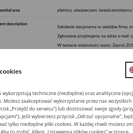
sential area
płatnicy, ubezpieczeni, świadczeniobiorcy
ent description
Szkolenie stacjonarne w siedzibie firmy, in
Zgłoszenia przyjmujemy na adres e-mail: 
W temacie wiadomości wpisz: Zaproś ZUS 
Poznań/Konin/Koło/Turek/Słupca/Wrześn
proponowaną datę szkolenia.
 cookies
Aktywni 50+ to inicjatywa, która pokazuje
wartość.
Program ten to:
 wykorzystują techniczne (niezbędne) oraz analityczne (opc
es. Możesz zaakceptować wykorzystanie przez nas wszystkich 
promocja aktywności zawodowej osób 
ycisk „Przejdź do serwisu”) lub dostosować swoje zgody (przy
zachęcanie do świadomego planowania
opcjami”). Jeśli wybierzesz przycisk „Odrzuć opcjonalne”, bę
ZUS przez działania informacyjne i eduka
ać tylko niezbędne pliki cookies. W każdej chwili możesz zm
kontynuowaniu aktywności zawodowej, d
związanych z wiekiem.
 Aby to zrobić, kliknij „Ustawienia plików cookies” w stopce.