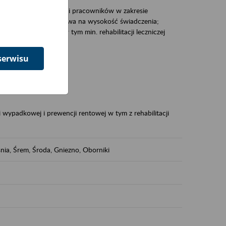
zacjami pracodawców i pracowników w zakresie
Polsce – tego co wpływa na wysokość świadczenia;
prewencji rentowej w tym min. rehabilitacji leczniczej
serwisu
dukuje:
 w Polsce,
 wypadkowej i prewencji rentowej w tym z rehabilitacji
nia, Śrem, Środa, Gniezno, Oborniki