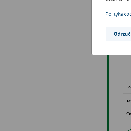
Polityka co
Odrzuć
Lo
Ev
Co