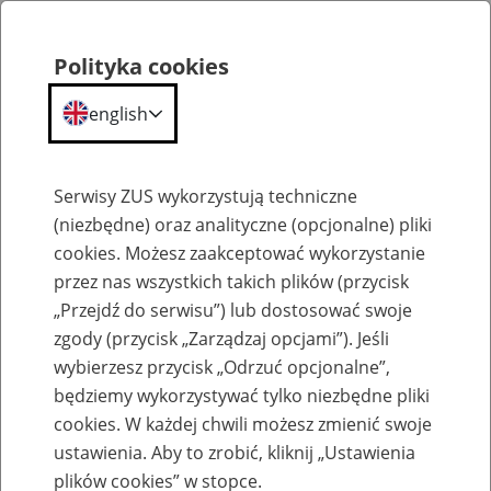
Polityka cookies
english
Menu
Search
Serwisy ZUS wykorzystują techniczne
(niezbędne) oraz analityczne (opcjonalne) pliki
cookies. Możesz zaakceptować wykorzystanie
Szkolenia
przez nas wszystkich takich plików (przycisk
„Przejdź do serwisu”) lub dostosować swoje
zgody (przycisk „Zarządzaj opcjami”). Jeśli
wybierzesz przycisk „Odrzuć opcjonalne”,
będziemy wykorzystywać tylko niezbędne pliki
cookies. W każdej chwili możesz zmienić swoje
Zaproś ZUS do siebie: Aktywni 50+
ustawienia. Aby to zrobić, kliknij „Ustawienia
plików cookies” w stopce.