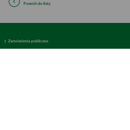
Powrót do listy
Zamówienia publiczne
Oferty pracy w ZUS
Praktyki i staże w ZUS
Konkursy ofert
Mienie zbędne
Mapa serwisu
Deklaracja dostępności
Ustawienia plików cookies