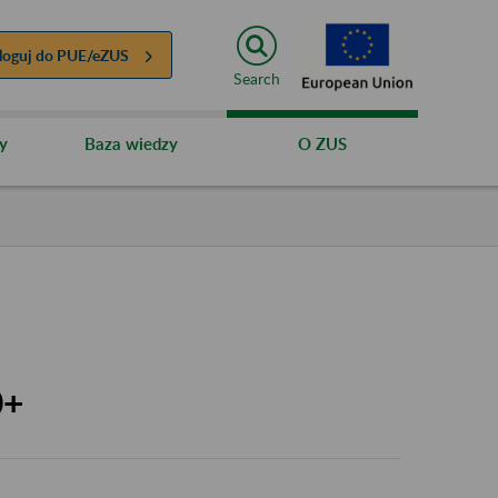
loguj do
PUE/eZUS
Search
y
Baza wiedzy
O ZUS
0+