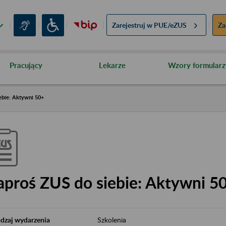
Zarejestruj w
PUE/eZUS
Za
Pracujący
Lekarze
Wzory formularz
ebie: Aktywni 50+
aproś ZUS do siebie: Aktywni 5
dzaj wydarzenia
Szkolenia