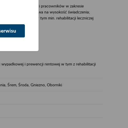
zacjami pracodawców i pracowników w zakresie
Polsce – tego co wpływa na wysokość świadczenia;
prewencji rentowej w tym min. rehabilitacji leczniczej
serwisu
dukuje:
 w Polsce,
 wypadkowej i prewencji rentowej w tym z rehabilitacji
nia, Śrem, Środa, Gniezno, Oborniki