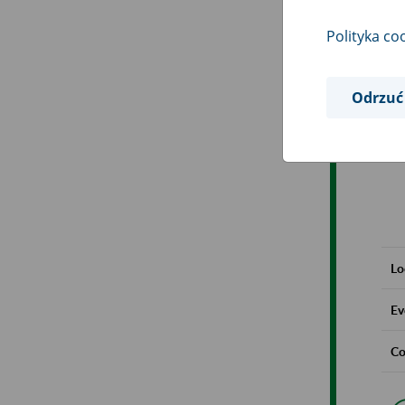
Polityka co
Odrzuć
Lo
Ev
Co