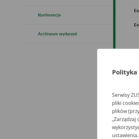
Es
Konferencje
Ev
Archiwum wydarzeń
Polityka
Serwisy ZUS
pliki cooki
plików (prz
„Zarządzaj 
wykorzystyw
ustawienia.