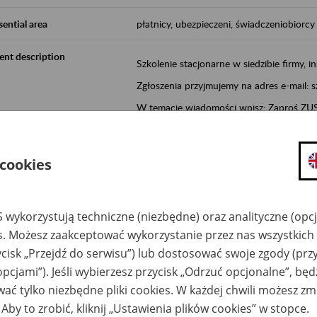
sential area
płatnicy, ubezpieczeni, świadczeniobiorcy
ent description
Szkolenie stacjonarne w siedzibie firmy, in
Zgłoszenia przyjmujemy na adres e-mail: 
W temacie wiadomości wpisz: Zaproś ZUS 
Poznań/Konin/Koło/Turek/Słupca/Wrześn
proponowaną datę szkolenia.
 cookies
Aktywni 50+ to inicjatywa, która pokazuje
wartość.
 wykorzystują techniczne (niezbędne) oraz analityczne (opc
Program ten to:
es. Możesz zaakceptować wykorzystanie przez nas wszystkich 
promocja aktywności zawodowej osób 
ycisk „Przejdź do serwisu”) lub dostosować swoje zgody (przy
zachęcanie do świadomego planowania
opcjami”). Jeśli wybierzesz przycisk „Odrzuć opcjonalne”, bę
ZUS przez działania informacyjne i eduka
ać tylko niezbędne pliki cookies. W każdej chwili możesz zm
kontynuowaniu aktywności zawodowej, d
 Aby to zrobić, kliknij „Ustawienia plików cookies” w stopce.
związanych z wiekiem.