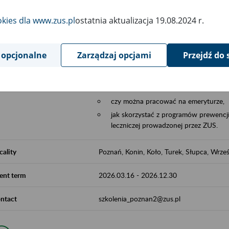
Aktywni 50+ to współpraca ZUS z organi
okies dla www.zus.pl
ostatnia aktualizacja 19.08.2024 r.
edukowania nt. systemu emerytalnego w 
działań z obszaru prewencji wypadkowej i 
realizowanej przez ZUS.
 opcjonalne
Zarządzaj opcjami
Przejdź do 
W ramach inicjatywy Aktywni 50+, ZUS e
jak zbudowany jest system emerytalny
jak zwiększyć emeryturę,
czy można pracować na emeryturze,
jak skorzystać z programów prewencji
leczniczej prowadzonej przez ZUS.
cality
Poznań, Konin, Koło, Turek, Słupca, Wrześ
ent term
2026.03.16
-
2026.12.30
ntact
szkolenia_poznan2@zus.pl