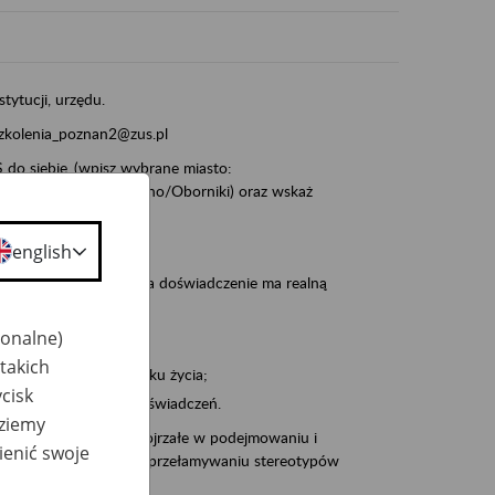
stytucji, urzędu.
szkolenia_poznan2@zus.pl
do siebie_(wpisz wybrane miasto:
ia/Śrem/Środa/Gniezno/Oborniki) oraz wskaż
english
, że wiek jest atutem, a doświadczenie ma realną
jonalne)
takich
po pięćdziesiątym roku życia;
cisk
 kariery i przyszłych świadczeń.
dziemy
cyjne wspiera osoby dojrzałe w podejmowaniu i
ienić swoje
baniu o zdrowie oraz przełamywaniu stereotypów