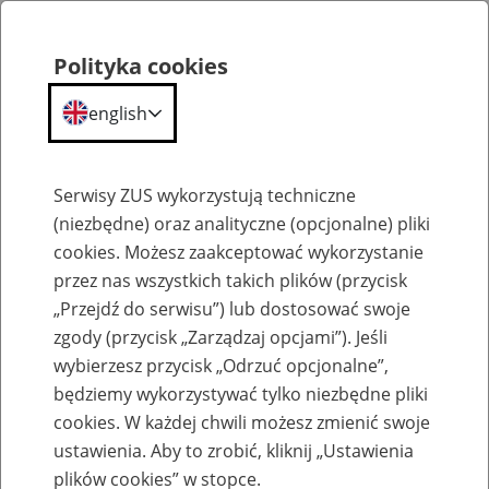
Polityka cookies
english
Menu
Search
Serwisy ZUS wykorzystują techniczne
(niezbędne) oraz analityczne (opcjonalne) pliki
cookies. Możesz zaakceptować wykorzystanie
Szkolenia
przez nas wszystkich takich plików (przycisk
„Przejdź do serwisu”) lub dostosować swoje
zgody (przycisk „Zarządzaj opcjami”). Jeśli
wybierzesz przycisk „Odrzuć opcjonalne”,
będziemy wykorzystywać tylko niezbędne pliki
cookies. W każdej chwili możesz zmienić swoje
Zaproś ZUS do siebie: Aktywni 50+
ustawienia. Aby to zrobić, kliknij „Ustawienia
plików cookies” w stopce.