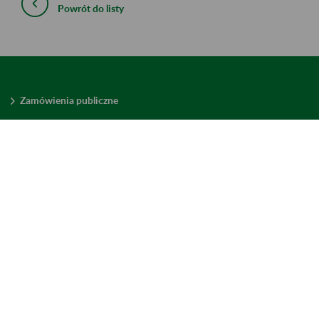
Powrót do listy
Zamówienia publiczne
Oferty pracy w ZUS
Praktyki i staże w ZUS
Konkursy ofert
Mienie zbędne
Mapa serwisu
Deklaracja dostępności
Ustawienia plików cookies