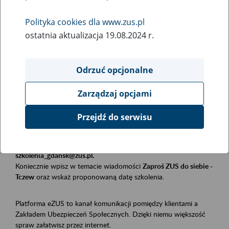
Polityka cookies dla www.zus.pl
Rodzaj wydarzenia
ostatnia aktualizacja 19.08.2024 r.
Szkolenia
Essential area
Odrzuć opcjonalne
Płatnicy, ubezpieczeni, świadczeniobiorcy
Zarządzaj opcjami
Event description
Przejdź do serwisu
Szkolenie stacjonarne w siedzibie firmy, instytucji, urzędu.
Zgłoszenia przyjmujemy mailowo pod adresem
szkolenia_gdansk@zus.pl.
Koniecznie wpisz w temacie wiadomości
Zaproś ZUS do siebie -
Tczew
oraz wskaż proponowaną datę szkolenia.
Platforma eZUS to kanał komunikacji pomiędzy klientami a
Zakładem Ubezpieczeń Społecznych. Dzięki niemu większość
spraw załatwisz przez internet.