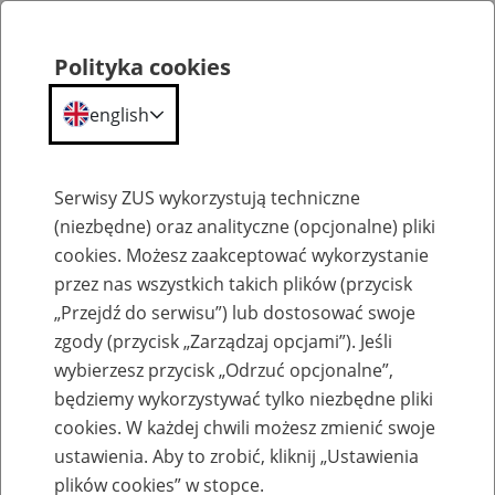
Polityka cookies
english
Menu
Search
Serwisy ZUS wykorzystują techniczne
(niezbędne) oraz analityczne (opcjonalne) pliki
cookies. Możesz zaakceptować wykorzystanie
Szkolenia
przez nas wszystkich takich plików (przycisk
„Przejdź do serwisu”) lub dostosować swoje
zgody (przycisk „Zarządzaj opcjami”). Jeśli
wybierzesz przycisk „Odrzuć opcjonalne”,
będziemy wykorzystywać tylko niezbędne pliki
cookies. W każdej chwili możesz zmienić swoje
Zaproś ZUS do siebie: eZUS, wizyty
ustawienia. Aby to zrobić, kliknij „Ustawienia
rezerwowane, e-wizyty, Aktywni 50+
plików cookies” w stopce.