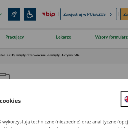
Zarejestruj w
PUE/eZUS
Za
Pracujący
Lekarze
Wzory formularz
ebie: eZUS, wizyty rezerwowane, e-wizyty, Aktywni 50+
 cookies
aproś ZUS do siebie: eZUS, wizy
ezerwowane, e-wizyty, Aktywni
 wykorzystują techniczne (niezbędne) oraz analityczne (opc