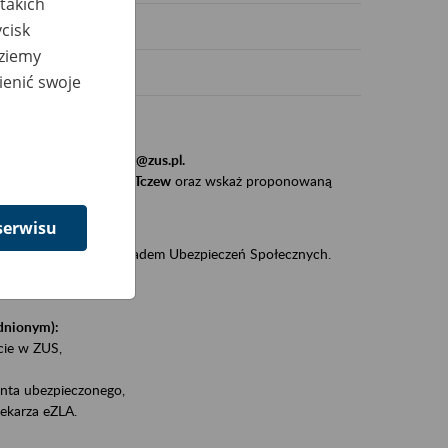
takich
cisk
dziemy
ienić swoje
stytucji, urzędu.
resem
szkolenia_gdansk@zus.pl.
Zaproś ZUS do siebie - Tczew
oraz wskaż proponowaną
serwisu
iędzy klientami a Zakładem Ubezpieczeń Społecznych.
zez internet.
udnionym):
ie w ZUS,
onta ubezpieczonego,
ekarza eZLA.