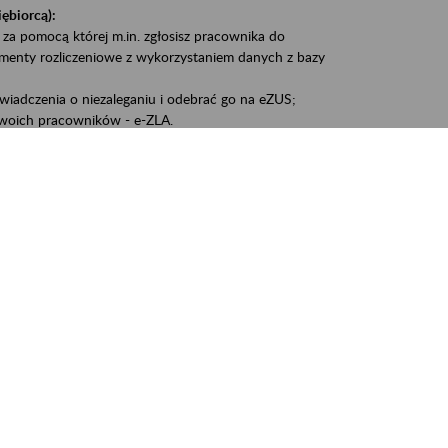
iębiorcą):
 za pomocą której m.in. zgłosisz pracownika do
umenty rozliczeniowe z wykorzystaniem danych z bazy
iadczenia o niezaleganiu i odebrać go na eZUS;
woich pracowników - e-ZLA.
1A, czyli informacji o dochodach uzyskanych od ZUS lub
liczenia podatku przez ZUS;
swoich danych.
, że wiek jest atutem, a doświadczenie ma realną
o pięćdziesiątym roku życia;
kariery i przyszłych świadczeń.
cyjne wspiera osoby dojrzałe w podejmowaniu i
baniu o zdrowie oraz przełamywaniu stereotypów