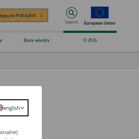
loguj do
PUE/eZUS
Search
y
Baza wiedzy
O ZUS
english
ty
 50+
jonalne)