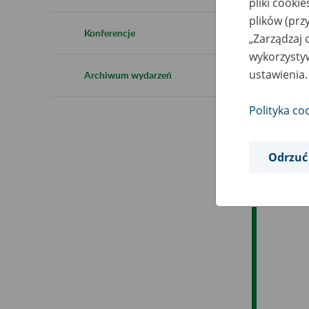
pliki cooki
Ro
plików (prz
Konferencje
„Zarządzaj 
Es
wykorzystyw
ustawienia.
Archiwum wydarzeń
Ev
Polityka co
Odrzuć