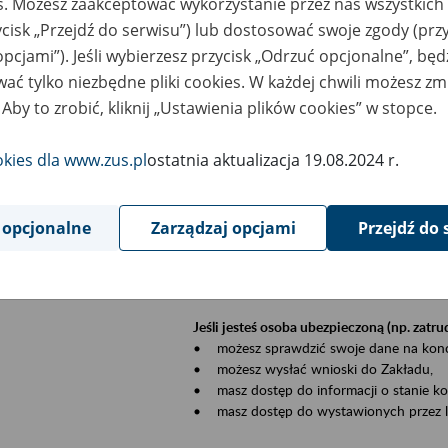
es. Możesz zaakceptować wykorzystanie przez nas wszystkich 
dzaj wydarzenia
Szkolenia
ycisk „Przejdź do serwisu”) lub dostosować swoje zgody (przy
opcjami”). Jeśli wybierzesz przycisk „Odrzuć opcjonalne”, bę
sential area
Płatnicy, ubezpieczeni, świadczeniobiorcy
ać tylko niezbędne pliki cookies. W każdej chwili możesz zm
 Aby to zrobić, kliknij „Ustawienia plików cookies” w stopce.
ent description
Szkolenie stacjonarne w siedzibie firmy, in
okies dla www.zus.pl
ostatnia aktualizacja 19.08.2024 r.
Zgłoszenia przyjmujemy mailowo pod ad
Koniecznie wpisz w temacie wiadomości
datę szkolenia.
 opcjonalne
Zarządzaj opcjami
Przejdź do 
Platforma eZUS to kanał komunikacji pom
Dzięki niemu większość spraw załatwisz pr
Jeśli jesteś osoba ubezpieczoną (np. zatr
• możesz sprawdzić swoje dane na konc
• możesz wysłać wnioski do Zakładu,
• masz dostęp do informacji o stanie k
• masz dostęp do wystawionych przez l