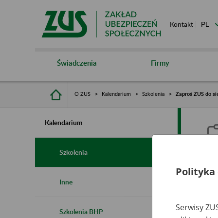
Kontakt
Świadczenia
Firmy
O ZUS
Kalendarium
Szkolenia
Zaproś ZUS do si
Kalendarium
Szkolenia
Polityka
Z
Inne
r
Serwisy ZUS
Szkolenia BHP