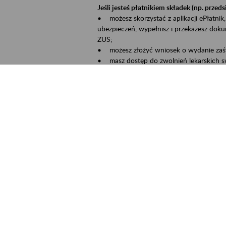
Jeśli jesteś płatnikiem składek (np. przeds
• możesz skorzystać z aplikacji ePłatnik,
ubezpieczeń, wypełnisz i przekażesz dok
ZUS;
• możesz złożyć wniosek o wydanie zaśw
• masz dostęp do zwolnień lekarskich s
Jeśli jesteś świadczeniobiorcą:
• masz dostęp m.in. do formularza PIT 1
do formularza PIT 40A, czyli rocznego ob
• możesz zarezerwować wizytę;
• możesz też złożyć wniosek o zmianę 
Aktywni 50+ to inicjatywa, która pokazuje
wartość.
Program ten to:
• promocja aktywności zawodowej osób p
• zachęcanie do świadomego planowania 
ZUS przez działania informacyjne i eduka
kontynuowaniu aktywności zawodowej, d