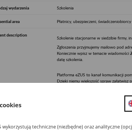
dzaj wydarzenia
Szkolenia
sential area
Płatnicy, ubezpieczeni, świadczeniobiorcy
ent description
Szkolenie stacjonarne w siedzibie firmy, in
Zgłoszenia przyjmujemy mailowo pod ad
Koniecznie wpisz w temacie wiadomości
datę szkolenia.
Platforma eZUS to kanał komunikacji pom
Dzięki niemu większość spraw załatwisz pr
Jeśli jesteś osoba ubezpieczoną (np. zatr
• możesz sprawdzić swoje dane na konc
 cookies
• możesz wysłać wnioski do Zakładu,
• masz dostęp do informacji o stanie k
• masz dostęp do wystawionych przez l
 wykorzystują techniczne (niezbędne) oraz analityczne (opc