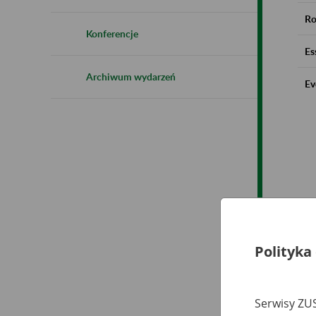
Ro
Konferencje
Es
Archiwum wydarzeń
Ev
Polityka
Serwisy ZUS