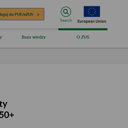
loguj do
PUE/eZUS
Search
y
Baza wiedzy
O ZUS
ty
 50+