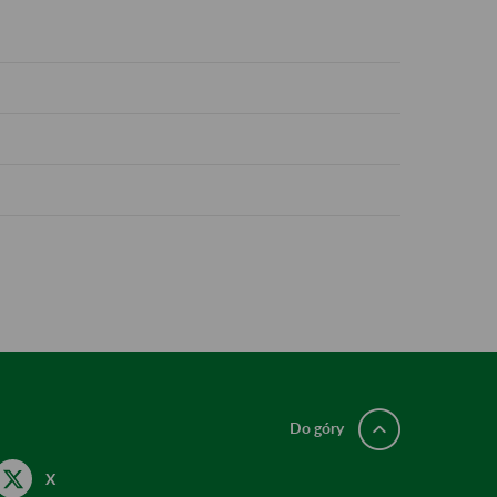
Do góry
X