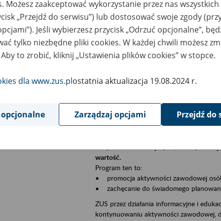
es. Możesz zaakceptować wykorzystanie przez nas wszystkich 
Jeśli jesteś płatnikiem składek (np. przeds
ycisk „Przejdź do serwisu”) lub dostosować swoje zgody (przy
• możesz skorzystać z aplikacji ePłatnik,
ubezpieczeń, wypełnisz i przekażesz dok
opcjami”). Jeśli wybierzesz przycisk „Odrzuć opcjonalne”, bę
ZUS;
ać tylko niezbędne pliki cookies. W każdej chwili możesz zm
• możesz złożyć wniosek o wydanie zaśw
 Aby to zrobić, kliknij „Ustawienia plików cookies” w stopce.
• masz dostęp do zwolnień lekarskich s
okies dla www.zus.pl
ostatnia aktualizacja 19.08.2024 r.
Jeśli jesteś świadczeniobiorcą:
• masz dostęp m.in. do formularza PIT 1
do formularza PIT 40A, czyli rocznego ob
 opcjonalne
Zarządzaj opcjami
Przejdź do 
• możesz zarezerwować wizytę;
• możesz też złożyć wniosek o zmianę 
Aktywni 50+ to inicjatywa, która pokazuje
wartość.
Program ten to:
• promocja aktywności zawodowej osób p
• zachęcanie do świadomego planowania 
ZUS przez działania informacyjne i eduka
kontynuowaniu aktywności zawodowej, d