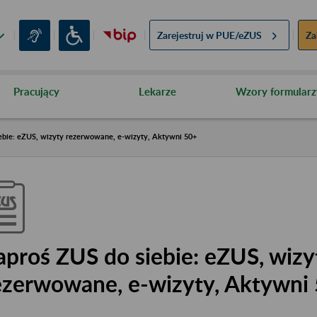
Zarejestruj w
PUE/eZUS
Za
Pracujący
Lekarze
Wzory formularz
ebie: eZUS, wizyty rezerwowane, e-wizyty, Aktywni 50+
aproś ZUS do siebie: eZUS, wizy
ezerwowane, e-wizyty, Aktywni