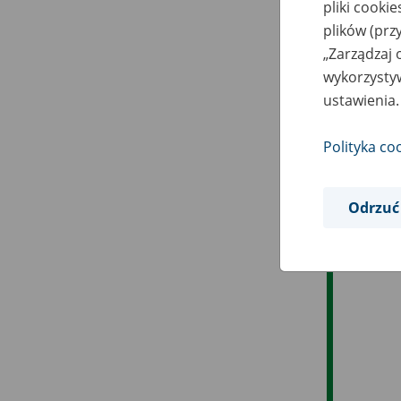
pliki cooki
plików (prz
„Zarządzaj 
wykorzystyw
ustawienia.
Polityka co
Odrzuć