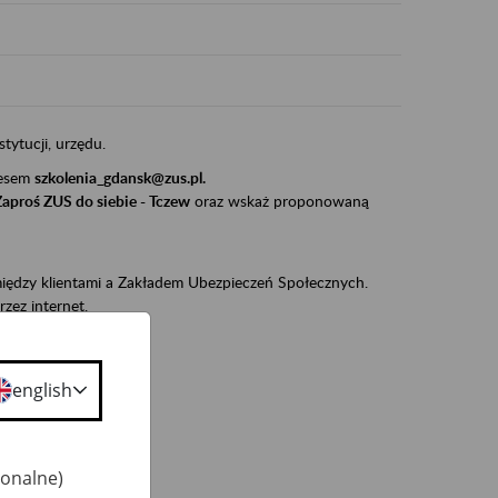
stytucji, urzędu.
resem
szkolenia_gdansk@zus.pl.
Zaproś ZUS do siebie - Tczew
oraz wskaż proponowaną
iędzy klientami a Zakładem Ubezpieczeń Społecznych.
zez internet.
udnionym):
ie w ZUS,
english
onta ubezpieczonego,
ekarza eZLA.
jonalne)