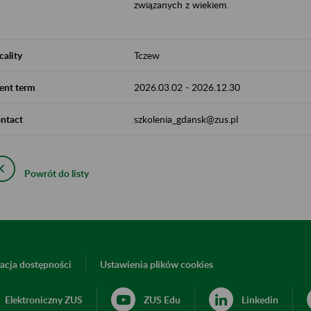
związanych z wiekiem.
cality
Tczew
ent term
2026.03.02
-
2026.12.30
ntact
szkolenia_gdansk@zus.pl
Powrót do listy
acja dostępności
Ustawienia plików cookies
Elektroniczny ZUS
ZUS Edu
Linkedin