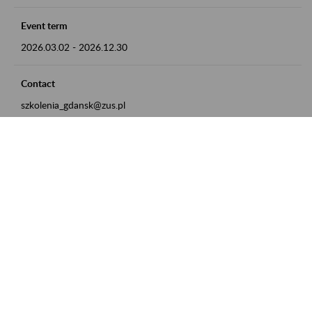
Event term
2026.03.02
-
2026.12.30
Contact
szkolenia_gdansk@zus.pl
Powrót do listy
Zamówienia publiczne
Oferty pracy w ZUS
Praktyki i staże w ZUS