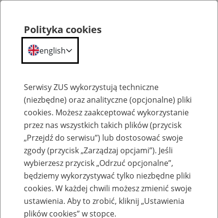
Polityka cookies
english
Menu
Search
Serwisy ZUS wykorzystują techniczne
(niezbędne) oraz analityczne (opcjonalne) pliki
cookies. Możesz zaakceptować wykorzystanie
Szkolenia
przez nas wszystkich takich plików (przycisk
„Przejdź do serwisu”) lub dostosować swoje
zgody (przycisk „Zarządzaj opcjami”). Jeśli
wybierzesz przycisk „Odrzuć opcjonalne”,
będziemy wykorzystywać tylko niezbędne pliki
cookies. W każdej chwili możesz zmienić swoje
Zaproś ZUS do siebie: eZUS, wizyty
ustawienia. Aby to zrobić, kliknij „Ustawienia
rezerwowane, e-wizyty, Aktywni 50+
plików cookies” w stopce.