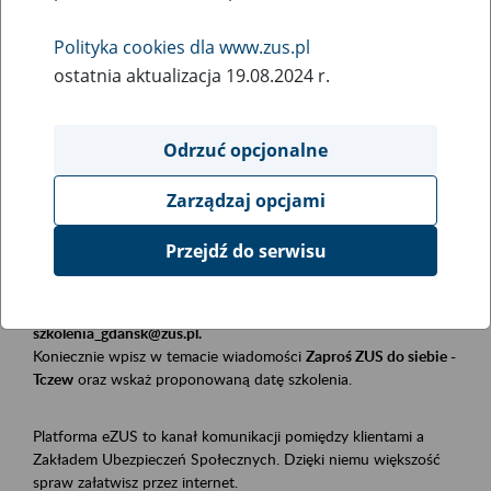
Polityka cookies dla www.zus.pl
Rodzaj wydarzenia
ostatnia aktualizacja 19.08.2024 r.
Szkolenia
Essential area
Odrzuć opcjonalne
Płatnicy, ubezpieczeni, świadczeniobiorcy
Zarządzaj opcjami
Event description
Przejdź do serwisu
Szkolenie stacjonarne w siedzibie firmy, instytucji, urzędu.
Zgłoszenia przyjmujemy mailowo pod adresem
szkolenia_gdansk@zus.pl.
Koniecznie wpisz w temacie wiadomości
Zaproś ZUS do siebie -
Tczew
oraz wskaż proponowaną datę szkolenia.
Platforma eZUS to kanał komunikacji pomiędzy klientami a
Zakładem Ubezpieczeń Społecznych. Dzięki niemu większość
spraw załatwisz przez internet.