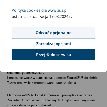
Polityka cookies dla www.zus.pl
Rodzaj wydarzenia
ostatnia aktualizacja 19.08.2024 r.
Szkolenia
Essential area
Odrzuć opcjonalne
Płatnicy, ubezpieczeni, świadczeniobiorcy
Zarządzaj opcjami
Event description
Przejdź do serwisu
Szkolenie stacjonarne w siedzibie firmy, instytucji, urzędu.
Zgłoszenia przyjmujemy mailowo pod adresem
szkolenia_gdansk@zus.pl.
Koniecznie wpisz w temacie wiadomości
Zaproś ZUS do siebie -
Tczew
oraz wskaż proponowaną datę szkolenia.
Platforma eZUS to kanał komunikacji pomiędzy klientami a
Zakładem Ubezpieczeń Społecznych. Dzięki niemu większość
spraw załatwisz przez internet.