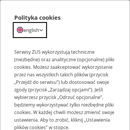
Polityka cookies
english
Menu
Search
Serwisy ZUS wykorzystują techniczne
(niezbędne) oraz analityczne (opcjonalne) pliki
cookies. Możesz zaakceptować wykorzystanie
Szkolenia
przez nas wszystkich takich plików (przycisk
„Przejdź do serwisu”) lub dostosować swoje
zgody (przycisk „Zarządzaj opcjami”). Jeśli
wybierzesz przycisk „Odrzuć opcjonalne”,
będziemy wykorzystywać tylko niezbędne pliki
cookies. W każdej chwili możesz zmienić swoje
Zaproś ZUS do siebie: eZUS, wizyty
ustawienia. Aby to zrobić, kliknij „Ustawienia
rezerwowane, e-wizyty, Aktywni 50+
plików cookies” w stopce.