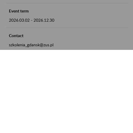
Event term
2026.03.02
-
2026.12.30
Contact
szkolenia_gdansk@zus.pl
Powrót do listy
Zamówienia publiczne
Oferty pracy w ZUS
Praktyki i staże w ZUS