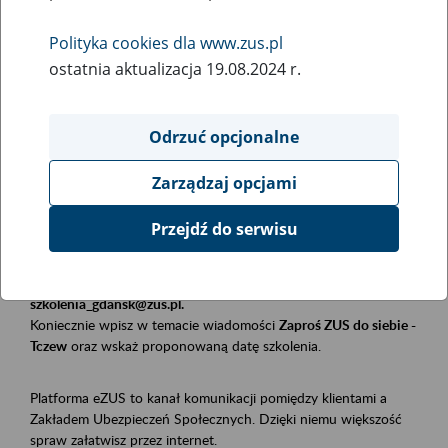
Polityka cookies dla www.zus.pl
Rodzaj wydarzenia
ostatnia aktualizacja 19.08.2024 r.
Szkolenia
Essential area
Odrzuć opcjonalne
Płatnicy, ubezpieczeni, świadczeniobiorcy
Zarządzaj opcjami
Event description
Przejdź do serwisu
Szkolenie stacjonarne w siedzibie firmy, instytucji, urzędu.
Zgłoszenia przyjmujemy mailowo pod adresem
szkolenia_gdansk@zus.pl.
Koniecznie wpisz w temacie wiadomości
Zaproś ZUS do siebie -
Tczew
oraz wskaż proponowaną datę szkolenia.
Platforma eZUS to kanał komunikacji pomiędzy klientami a
Zakładem Ubezpieczeń Społecznych. Dzięki niemu większość
spraw załatwisz przez internet.