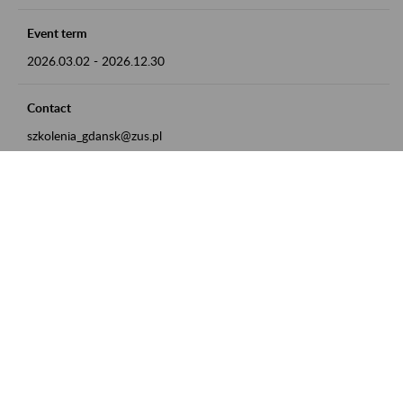
Event term
2026.03.02
-
2026.12.30
Contact
szkolenia_gdansk@zus.pl
Powrót do listy
Zamówienia publiczne
Oferty pracy w ZUS
Praktyki i staże w ZUS