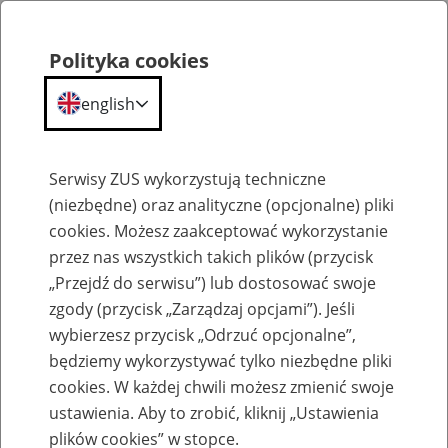
Polityka cookies
english
Menu
Search
Serwisy ZUS wykorzystują techniczne
(niezbędne) oraz analityczne (opcjonalne) pliki
cookies. Możesz zaakceptować wykorzystanie
Szkolenia
przez nas wszystkich takich plików (przycisk
„Przejdź do serwisu”) lub dostosować swoje
zgody (przycisk „Zarządzaj opcjami”). Jeśli
wybierzesz przycisk „Odrzuć opcjonalne”,
będziemy wykorzystywać tylko niezbędne pliki
cookies. W każdej chwili możesz zmienić swoje
Zaproś ZUS do siebie: eZUS, wizyty
ustawienia. Aby to zrobić, kliknij „Ustawienia
rezerwowane, e-wizyty, Aktywni 50+
plików cookies” w stopce.