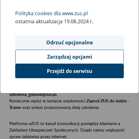
Polityka cookies dla www.zus.pl
Rodzaj wydarzenia
ostatnia aktualizacja 19.08.2024 r.
Szkolenia
Essential area
Odrzuć opcjonalne
Płatnicy, ubezpieczeni, świadczeniobiorcy
Zarządzaj opcjami
Event description
Przejdź do serwisu
Szkolenie stacjonarne w siedzibie firmy, instytucji, urzędu.
Zgłoszenia przyjmujemy mailowo pod adresem
szkolenia_gdansk@zus.pl.
Koniecznie wpisz w temacie wiadomości
Zaproś ZUS do siebie -
Tczew
oraz wskaż proponowaną datę szkolenia.
Platforma eZUS to kanał komunikacji pomiędzy klientami a
Zakładem Ubezpieczeń Społecznych. Dzięki niemu większość
spraw załatwisz przez internet.