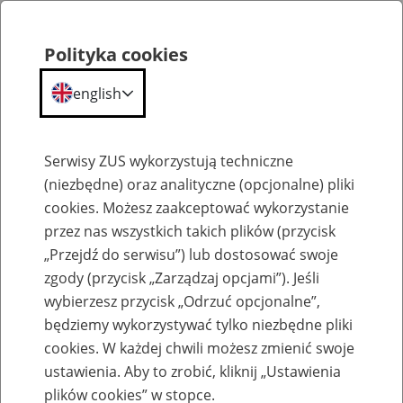
Polityka cookies
english
Menu
Search
Serwisy ZUS wykorzystują techniczne
(niezbędne) oraz analityczne (opcjonalne) pliki
cookies. Możesz zaakceptować wykorzystanie
Szkolenia
przez nas wszystkich takich plików (przycisk
„Przejdź do serwisu”) lub dostosować swoje
zgody (przycisk „Zarządzaj opcjami”). Jeśli
wybierzesz przycisk „Odrzuć opcjonalne”,
będziemy wykorzystywać tylko niezbędne pliki
cookies. W każdej chwili możesz zmienić swoje
Zaproś ZUS do siebie: eZUS, wizyty
ustawienia. Aby to zrobić, kliknij „Ustawienia
rezerwowane, e-wizyty, Aktywni 50+
plików cookies” w stopce.