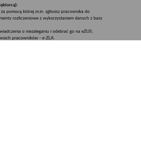
iębiorcą):
 za pomocą której m.in. zgłosisz pracownika do
umenty rozliczeniowe z wykorzystaniem danych z bazy
iadczenia o niezaleganiu i odebrać go na eZUS;
woich pracowników - e-ZLA.
1A, czyli informacji o dochodach uzyskanych od ZUS lub
liczenia podatku przez ZUS;
swoich danych.
, że wiek jest atutem, a doświadczenie ma realną
o pięćdziesiątym roku życia;
kariery i przyszłych świadczeń.
cyjne wspiera osoby dojrzałe w podejmowaniu i
baniu o zdrowie oraz przełamywaniu stereotypów