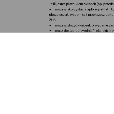
Jeśli jesteś płatnikiem składek (np. przeds
• możesz skorzystać z aplikacji ePłatnik,
ubezpieczeń, wypełnisz i przekażesz dok
ZUS;
• możesz złożyć wniosek o wydanie zaśw
• masz dostęp do zwolnień lekarskich s
Jeśli jesteś świadczeniobiorcą:
• masz dostęp m.in. do formularza PIT 1
do formularza PIT 40A, czyli rocznego ob
• możesz zarezerwować wizytę;
• możesz też złożyć wniosek o zmianę 
Aktywni 50+ to inicjatywa, która pokazuje
wartość.
Program ten to:
• promocja aktywności zawodowej osób p
• zachęcanie do świadomego planowania 
ZUS przez działania informacyjne i eduka
kontynuowaniu aktywności zawodowej, d