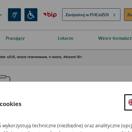
Zarejestruj w
PUE/eZUS
Za
Pracujący
Lekarze
Wzory formularz
ebie: eZUS, wizyty rezerwowane, e-wizyty, Aktywni 50+
 cookies
aproś ZUS do siebie: eZUS, wizy
ezerwowane, e-wizyty, Aktywni
 wykorzystują techniczne (niezbędne) oraz analityczne (opc