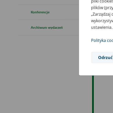
pliki cooki
Ro
plików (prz
Konferencje
„Zarządzaj 
Es
wykorzystyw
ustawienia.
Archiwum wydarzeń
Ev
Polityka co
Odrzuć