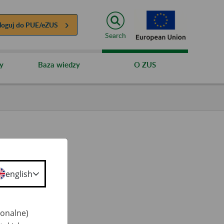
loguj do
PUE/eZUS
Search
y
Baza wiedzy
O ZUS
english
ty
 50+
jonalne)