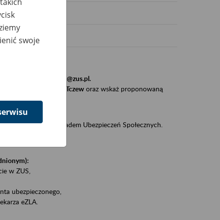
takich
cisk
dziemy
ienić swoje
stytucji, urzędu.
resem
szkolenia_gdansk@zus.pl.
Zaproś ZUS do siebie - Tczew
oraz wskaż proponowaną
serwisu
iędzy klientami a Zakładem Ubezpieczeń Społecznych.
zez internet.
udnionym):
ie w ZUS,
onta ubezpieczonego,
ekarza eZLA.