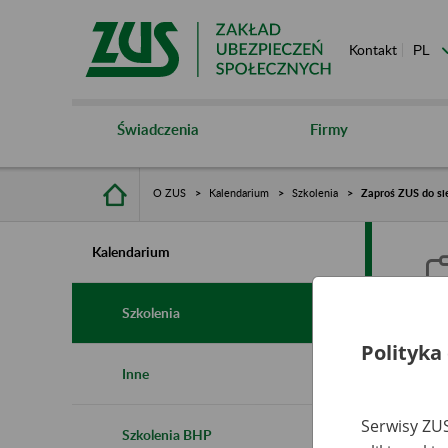
Kontakt
Świadczenia
Firmy
O ZUS
Kalendarium
Szkolenia
Zaproś ZUS do si
Kalendarium
Szkolenia
Polityka
Z
Inne
r
Serwisy ZUS
Szkolenia BHP