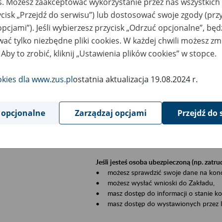
es. Możesz zaakceptować wykorzystanie przez nas wszystkich 
dzaj wydarzenia
Szkolenia
ycisk „Przejdź do serwisu”) lub dostosować swoje zgody (przy
opcjami”). Jeśli wybierzesz przycisk „Odrzuć opcjonalne”, bę
sential area
Płatnicy, ubezpieczeni, świadczeniobiorcy
ać tylko niezbędne pliki cookies. W każdej chwili możesz zm
 Aby to zrobić, kliknij „Ustawienia plików cookies” w stopce.
ent description
Szkolenie stacjonarne w siedzibie firmy, in
okies dla www.zus.pl
ostatnia aktualizacja 19.08.2024 r.
Zgłoszenia przyjmujemy mailowo pod ad
Koniecznie wpisz w temacie wiadomości
datę szkolenia.
 opcjonalne
Zarządzaj opcjami
Przejdź do 
Platforma eZUS to kanał komunikacji pom
Dzięki niemu większość spraw załatwisz pr
Jeśli jesteś osoba ubezpieczoną (np. zatr
• możesz sprawdzić swoje dane na konc
• możesz wysłać wnioski do Zakładu,
• masz dostęp do informacji o stanie k
• masz dostęp do wystawionych przez l