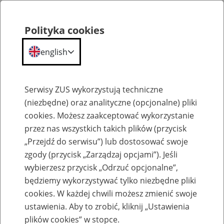
Polityka cookies
english
Menu
Search
Serwisy ZUS wykorzystują techniczne
(niezbędne) oraz analityczne (opcjonalne) pliki
cookies. Możesz zaakceptować wykorzystanie
Szkolenia
przez nas wszystkich takich plików (przycisk
„Przejdź do serwisu”) lub dostosować swoje
zgody (przycisk „Zarządzaj opcjami”). Jeśli
wybierzesz przycisk „Odrzuć opcjonalne”,
będziemy wykorzystywać tylko niezbędne pliki
cookies. W każdej chwili możesz zmienić swoje
Zaproś ZUS do siebie: eZUS, wizyty
ustawienia. Aby to zrobić, kliknij „Ustawienia
rezerwowane, e-wizyty, Aktywni 50+
plików cookies” w stopce.