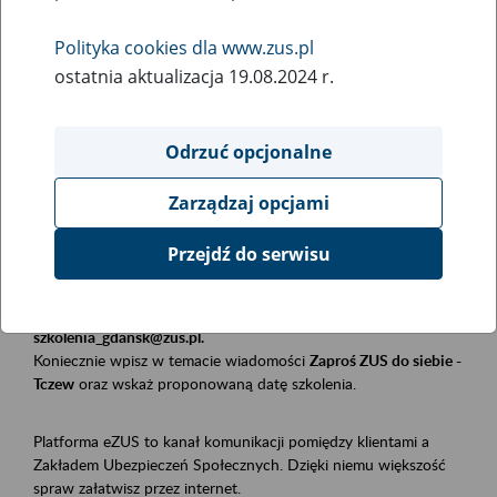
Polityka cookies dla www.zus.pl
Rodzaj wydarzenia
ostatnia aktualizacja 19.08.2024 r.
Szkolenia
Essential area
Odrzuć opcjonalne
Płatnicy, ubezpieczeni, świadczeniobiorcy
Zarządzaj opcjami
Event description
Przejdź do serwisu
Szkolenie stacjonarne w siedzibie firmy, instytucji, urzędu.
Zgłoszenia przyjmujemy mailowo pod adresem
szkolenia_gdansk@zus.pl.
Koniecznie wpisz w temacie wiadomości
Zaproś ZUS do siebie -
Tczew
oraz wskaż proponowaną datę szkolenia.
Platforma eZUS to kanał komunikacji pomiędzy klientami a
Zakładem Ubezpieczeń Społecznych. Dzięki niemu większość
spraw załatwisz przez internet.