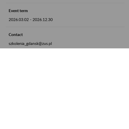
Event term
2026.03.02
-
2026.12.30
Contact
szkolenia_gdansk@zus.pl
Powrót do listy
Zamówienia publiczne
Oferty pracy w ZUS
Praktyki i staże w ZUS