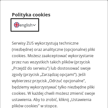
Polityka cookies
english
Menu
Search
Serwisy ZUS wykorzystują techniczne
(niezbędne) oraz analityczne (opcjonalne) pliki
cookies. Możesz zaakceptować wykorzystanie
Szkolenia
przez nas wszystkich takich plików (przycisk
„Przejdź do serwisu”) lub dostosować swoje
zgody (przycisk „Zarządzaj opcjami”). Jeśli
wybierzesz przycisk „Odrzuć opcjonalne”,
będziemy wykorzystywać tylko niezbędne pliki
cookies. W każdej chwili możesz zmienić swoje
Zaproś ZUS do siebie: eZUS, wizyty
ustawienia. Aby to zrobić, kliknij „Ustawienia
rezerwowane, e-wizyty, Aktywni 50+
plików cookies” w stopce.