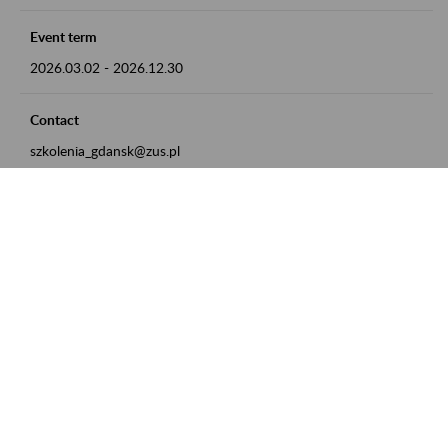
Event term
2026.03.02
-
2026.12.30
Contact
szkolenia_gdansk@zus.pl
Powrót do listy
Zamówienia publiczne
Oferty pracy w ZUS
Praktyki i staże w ZUS