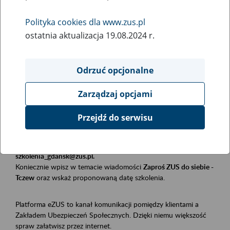
Polityka cookies dla www.zus.pl
Rodzaj wydarzenia
ostatnia aktualizacja 19.08.2024 r.
Szkolenia
Essential area
Odrzuć opcjonalne
Płatnicy, ubezpieczeni, świadczeniobiorcy
Zarządzaj opcjami
Event description
Przejdź do serwisu
Szkolenie stacjonarne w siedzibie firmy, instytucji, urzędu.
Zgłoszenia przyjmujemy mailowo pod adresem
szkolenia_gdansk@zus.pl.
Koniecznie wpisz w temacie wiadomości
Zaproś ZUS do siebie -
Tczew
oraz wskaż proponowaną datę szkolenia.
Platforma eZUS to kanał komunikacji pomiędzy klientami a
Zakładem Ubezpieczeń Społecznych. Dzięki niemu większość
spraw załatwisz przez internet.